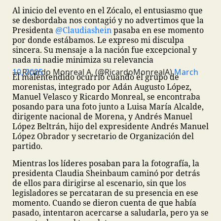
Al inicio del evento en el Zócalo, el entusiasmo que
se desbordaba nos contagió y no advertimos que la
Presidenta
@Claudiashein
pasaba en ese momento
por donde estábamos. Le expreso mi disculpa
sincera. Su mensaje a la nación fue excepcional y
nada ni nadie minimiza su relevancia
— Ricardo Monreal A. (@RicardoMonrealA)
March 10, 2025
El malentendido ocurrió cuando el grupo de
morenistas, integrado por Adán Augusto López,
Manuel Velasco y Ricardo Monreal, se encontraba
posando para una foto junto a Luisa María Alcalde,
dirigente nacional de Morena, y Andrés Manuel
López Beltrán, hijo del expresidente Andrés Manuel
López Obrador y secretario de Organización del
partido.
Mientras los líderes posaban para la fotografía, la
presidenta Claudia Sheinbaum caminó por detrás
de ellos para dirigirse al escenario, sin que los
legisladores se percataran de su presencia en ese
momento. Cuando se dieron cuenta de que había
pasado, intentaron acercarse a saludarla, pero ya se