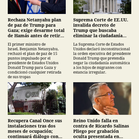
Suprema Corte de EE.UU.
Rechaza Netanyahu plan
invalida decreto de
de paz de Trump para
Trump que buscaba
Gaza; exige desarme total
eliminar la ciudadanía
de Hamás antes de retirar
por nacimiento
tropas
La Suprema Corte de Estados
El primer ministro de
Unidos declaró inconstitucional
Israel, Benjamin Netanyahu,
la orden ejecutiva del presidente
rechazó el plan de paz de 15
Donald Trump que pretendía
puntos impulsado por el
negar la ciudadanía automática
presidente de Estados Unidos
a los hijos de migrantes con
Donald Trump para Gaza y
estancia irregular.
condicionó cualquier retirada
de sus tropas
Recupera Canal Once sus
Reino Unido falla en
instalaciones tras dos
contra de Ricardo Salinas
meses de ocupación;
Pliego por grabación
continuará diálogo con
oculta presentada en