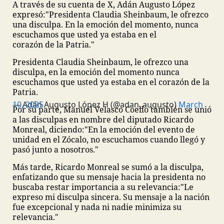
A través de su cuenta de X, Adán Augusto López
expresó:
"Presidenta Claudia Sheinbaum, le ofrezco
una disculpa. En la emoción del momento, nunca
escuchamos que usted ya estaba en el
corazón de la Patria."
Presidenta Claudia Sheinbaum, le ofrezco una
disculpa, en la emoción del momento nunca
escuchamos que usted ya estaba en el corazón de la
Patria.
— Adán Augusto López H (@adan_augusto)
March 10, 2025
Por su parte, Manuel Velasco Coello también se unió
a las disculpas en nombre del diputado Ricardo
Monreal, diciendo:
"En la emoción del evento de
unidad en el Zócalo, no escuchamos cuando llegó y
pasó junto a nosotros."
Más tarde, Ricardo Monreal se sumó a la disculpa,
enfatizando que su mensaje hacia la presidenta no
buscaba restar importancia a su relevancia:
"Le
expreso mi disculpa sincera. Su mensaje a la nación
fue excepcional y nada ni nadie minimiza su
relevancia."