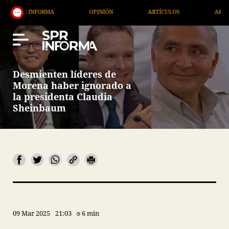
NFORMA
OPINIÓN
ARTÍCULOS
ARTE / ENTRETE
Desmienten líderes de
Morena haber ignorado a
la presidenta Claudia
Sheinbaum
09 Mar 2025
21:03
6 min