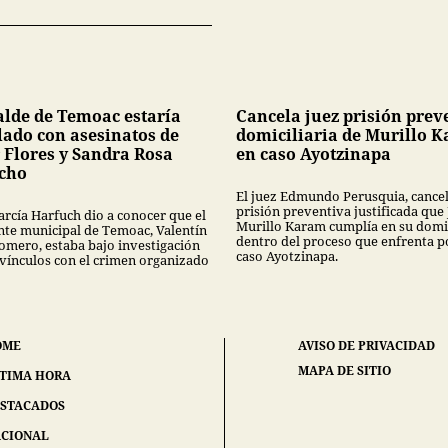
alde de Temoac estaría
Cancela juez prisión prev
lado con asesinatos de
domiciliaria de Murillo 
 Flores y Sandra Rosa
en caso Ayotzinapa
cho
El juez Edmundo Perusquia, cancel
prisión preventiva justificada que
rcía Harfuch dio a conocer que el
Murillo Karam cumplía en su domi
nte municipal de Temoac, Valentín
dentro del proceso que enfrenta p
omero, estaba bajo investigación
caso Ayotzinapa.
 vínculos con el crimen organizado
OME
AVISO DE PRIVACIDAD
MAPA DE SITIO
TIMA HORA
STACADOS
CIONAL