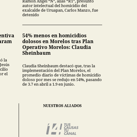
Ramón Ángel “N”, alias “R1”, presunto
autor intelectual del homicidio del
exalcalde de Uruapan, Carlos Manzo, fue
detenido
entiva
54% menos en homicidios
Karam
dolosos en Morelos tras Plan
Operativo Morelos: Claudia
Sheinbaum
ó la
 Jesús
Claudia Sheinbaum destacó que, tras la
cilio
implementación del Plan Morelos, el
or el
promedio diario de víctimas de homicidio
doloso por mes se redujo en 54%, pasando
de 3.7 en abril a 1.9 en junio.
NUESTROS ALIADOS