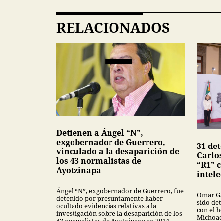
RELACIONADOS
Detienen a Ángel “N”,
exgobernador de Guerrero,
31 de
vinculado a la desaparición de
Carlo
los 43 normalistas de
“R1” 
Ayotzinapa
intele
Ángel “N”, exgobernador de Guerrero, fue
Omar Ga
detenido por presuntamente haber
sido de
ocultado evidencias relativas a la
con el 
investigación sobre la desaparición de los
Michoac
43 normalistas de Ayotzinapa en 2014.