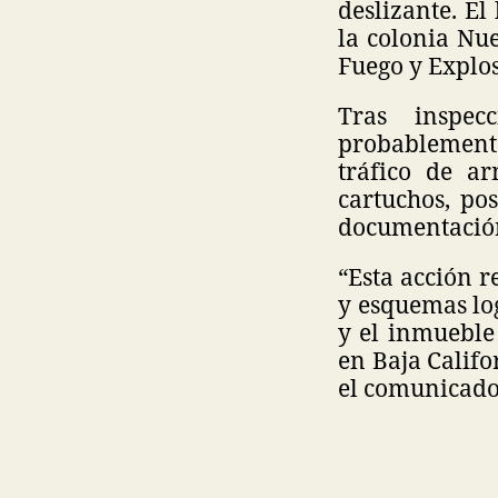
deslizante. El
la colonia Nu
Fuego y Explos
Tras inspec
probablemente
tráfico de arm
cartuchos, po
documentació
“Esta acción r
y esquemas log
y el inmueble
en Baja Califo
el comunicado 