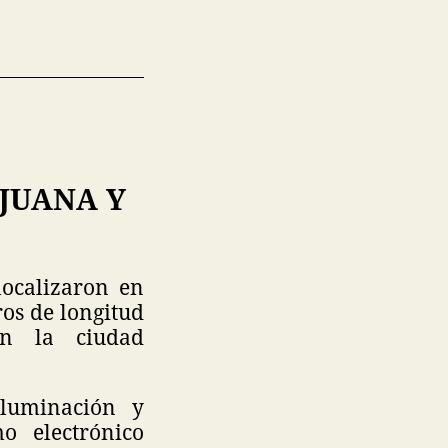
JUANA Y
localizaron en
ros de longitud
on la ciudad
iluminación y
o electrónico