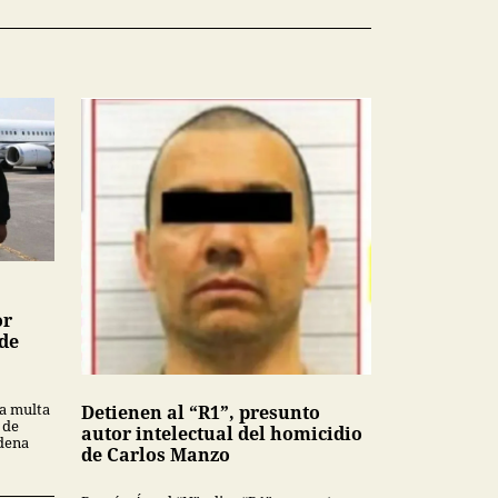
or
 de
a multa
Detienen al “R1”, presunto
 de
autor intelectual del homicidio
ndena
de Carlos Manzo