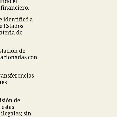
tido el
 financiero.
 identificó a
e Estados
ateria de
stación de
elacionadas con
ransferencias
nes
isión de
 estas
ilegales; sin