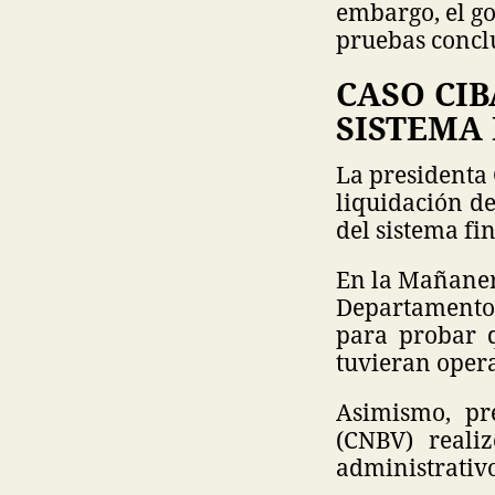
embargo, el go
pruebas concl
CASO CIB
SISTEMA
La presidenta
liquidación d
del sistema fi
En la Mañanera
Departamento 
para probar q
tuvieran opera
Asimismo, pr
(CNBV) reali
administrativo