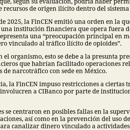
 que, según su evaluación, podría haber permi
recursos de origen ilícito dentro del sistema
 de 2025, la FinCEN emitió una orden en la que
una institución financiera que opera fuera d
representa una “preocupación principal en m
o vinculado al tráfico ilícito de opioides”.
 el organismo, esto se debe a la presunta pre
ncieros que habrían facilitado operaciones r
 de narcotráfico con sede en México.
a, la FinCEN impuso restricciones a ciertas t
involucren a CIBanco por parte de institucio
s se centraron en posibles fallas en la superv
raciones, así como en la prevención del uso de
para canalizar dinero vinculado a actividades 