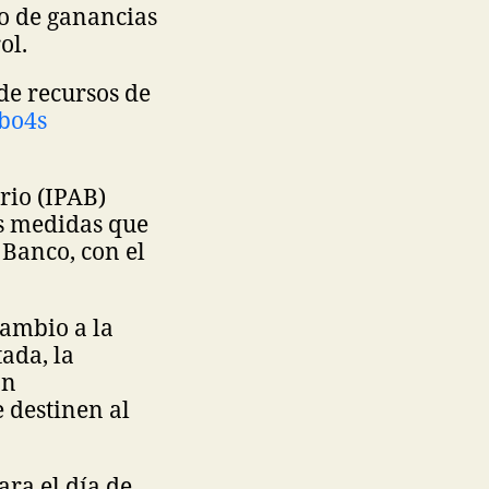
do de ganancias
rol.
de recursos de
rbo4s
rio (IPAB)
as medidas que
 Banco, con el
cambio a la
ada, la
an
e destinen al
ara el día de