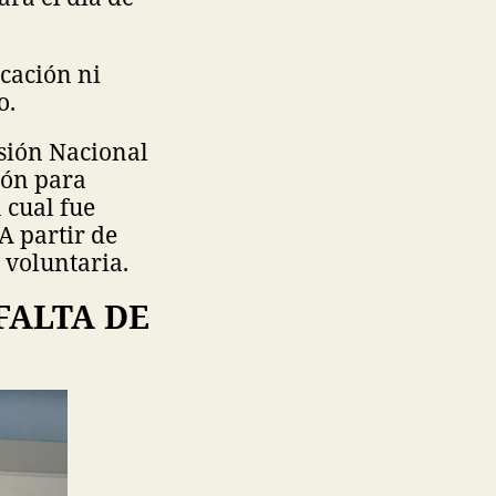
cación ni
o.
isión Nacional
ión para
 cual fue
A partir de
 voluntaria.
FALTA DE