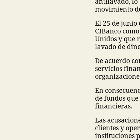
antilavado, lo
movimiento de 
El 25 de junio
CIBanco como 
Unidos y que 
lavado de diner
De acuerdo con
servicios fina
organizaciones
En consecuenci
de fondos que 
financieras.
Las acusacione
clientes y ope
instituciones 