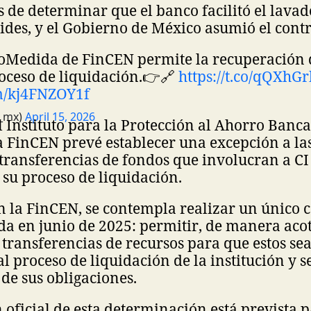
 de determinar que el banco facilitó el lava
ioides, y el Gobierno de México asumió el cont
o
Medida de FinCEN permite la recuperación 
ceso de liquidación.
👉🔗
https://t.co/qQXhG
om/kj4FNZOY1f
_mx)
April 15, 2026
el Instituto para la Protección al Ahorro Banca
a FinCEN prevé establecer una excepción a l
 transferencias de fondos que involucran a CI
r su proceso de liquidación.
 la FinCEN, se contempla realizar un único 
a en junio de 2025: permitir, de manera acot
 transferencias de recursos para que estos se
l proceso de liquidación de la institución y s
de sus obligaciones.
 oficial de esta determinación está prevista p