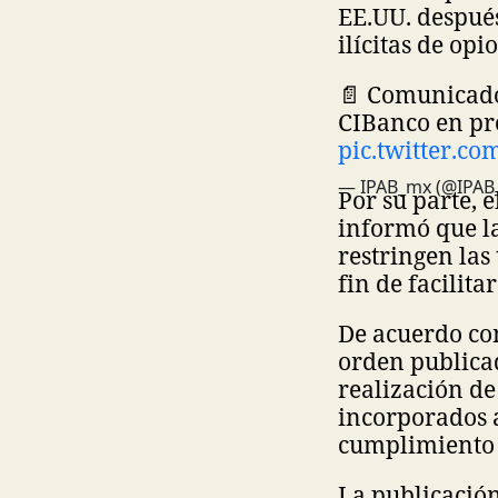
EE.UU. después
ilícitas de op
📄 Comunicad
CIBanco en pro
pic.twitter.c
— IPAB_mx (@IPAB
Por su parte, 
informó que l
restringen las
fin de facilita
De acuerdo con
orden publicad
realización de
incorporados a
cumplimiento 
La publicación