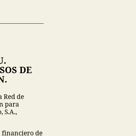
U.
SOS DE
N.
a Red de
n para
 S.A.,
 financiero de