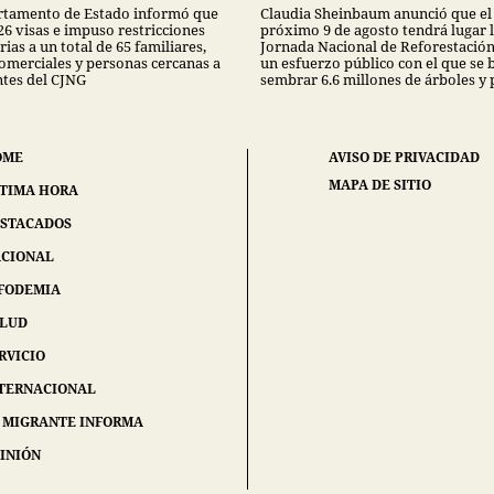
rtamento de Estado informó que
Claudia Sheinbaum anunció que el
26 visas e impuso restricciones
próximo 9 de agosto tendrá lugar 
ias a un total de 65 familiares,
Jornada Nacional de Reforestación
comerciales y personas cercanas a
un esfuerzo público con el que se 
ntes del CJNG
sembrar 6.6 millones de árboles y 
OME
AVISO DE PRIVACIDAD
MAPA DE SITIO
TIMA HORA
STACADOS
CIONAL
FODEMIA
ALUD
RVICIO
TERNACIONAL
 MIGRANTE INFORMA
INIÓN