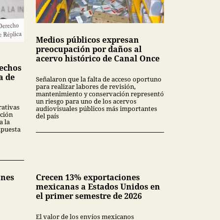
Medios públicos expresan
preocupación por daños al
acervo histórico de Canal Once
echos
a de
Señalaron que la falta de acceso oportuno
para realizar labores de revisión,
mantenimiento y conservación representó
un riesgo para uno de los acervos
rativas
audiovisuales públicos más importantes
ción
del país
a la
upuesta
ones
Crecen 13% exportaciones
mexicanas a Estados Unidos en
el primer semestre de 2026
El valor de los envíos mexicanos