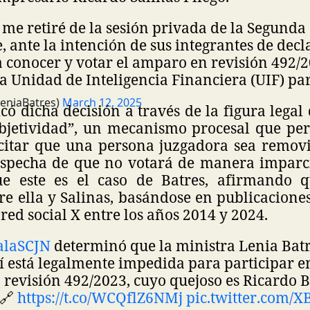
 me retiré de la sesión privada de la Segunda 
 ante la intención de sus integrantes de dec
conocer y votar el amparo en revisión 492/20
la Unidad de Inteligencia Financiera (UIF) p
LeniaBatres)
March 12, 2025
ficó dicha decisión a través de la figura legal
objetividad”, un mecanismo procesal que pe
licitar que una persona juzgadora sea remov
ospecha de que no votará de manera imparc
e este es el caso de Batres, afirmando q
e ella y Salinas, basándose en publicacione
 red social X entre los años 2014 y 2024.
alaSCJN
determinó que la ministra Lenia Bat
 está legalmente impedida para participar en
 revisión 492/2023, cuyo quejoso es Ricardo
🔗
https://t.co/WCQflZ6NMj
pic.twitter.com/