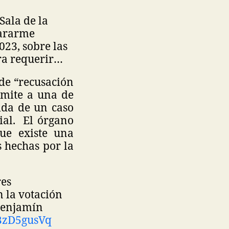
Sala de la
lararme
23, sobre las
ara requerir…
 de “recusación
rmite a una de
ida de un caso
ial. El órgano
ue existe una
s hechas por la
res
 la votación
 Benjamín
XBzD5gusVq