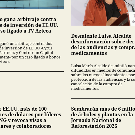
o gana arbitraje contra
s de inversión de EE.UU.
so ligado a TV Azteca
Desmiente Luisa Alcalde
desinformación sobre der
ganó un arbitraje contra dos
de las audiencias y compr
de inversión de EE.UU -Cyrus
Partners y Contrarian Capital
medicamentos
ent- por un caso ligado a bonos
zteca.
Luisa María Alcalde desmintió nar
difundidas en medios de comunica
sobre los nuevos lineamientos par
protección de las audiencias y la s
cancelación de la compra de
medicamentos.
e EE.UU. más de 100
Sembrarán más de 6 mill
es de dólares por líderes
de árboles y plantas en la
NG y revoca visas a
Jornada Nacional de
iares y colaboradores
Reforestación 2026