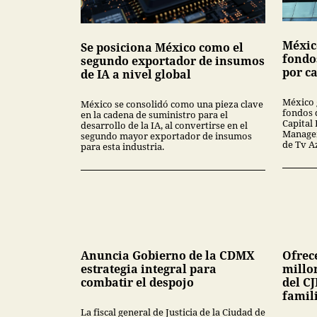
Méxic
Se posiciona México como el
fondo
segundo exportador de insumos
por ca
de IA a nivel global
México 
México se consolidó como una pieza clave
fondos 
en la cadena de suministro para el
Capital 
desarrollo de la IA, al convertirse en el
Managem
segundo mayor exportador de insumos
de Tv A
para esta industria.
Anuncia Gobierno de la CDMX
Ofrec
estrategia integral para
millon
combatir el despojo
del CJ
famil
La fiscal general de Justicia de la Ciudad de