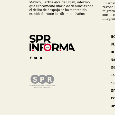
México, Bertha Alcalde Luján, informó
El Depa
que el promedio diario de denuncias por
revocó 
el delito de despojo se ha mantenido
migrator
estable durante los últimos 10 años
socios 
integra
H
ÚL
DE
NA
IN
S
SE
IN
TV
OP