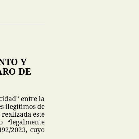
NTO Y
ARO DE
idad” entre la
s ilegítimos de
 realizada este
o “legalmente
492/2023, cuyo