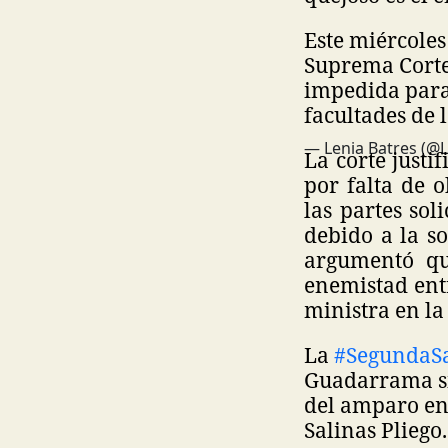
Este miércoles
Suprema Corte,
impedida para 
facultades de 
— Lenia Batres (@
La corte justi
por falta de 
las partes so
debido a la s
argumentó qu
enemistad entr
ministra en la
La
#SegundaS
Guadarrama sí
del amparo en
Salinas Pliego.