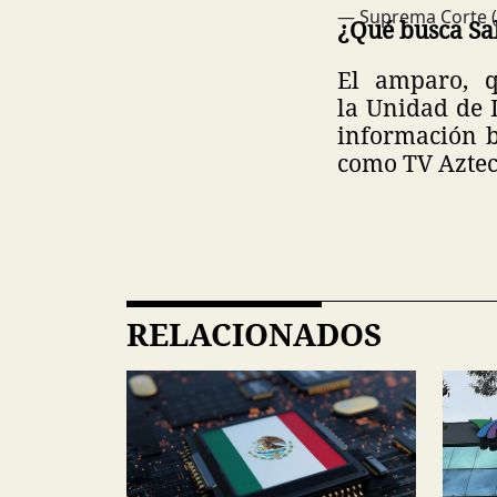
— Suprema Corte 
¿Qué busca Sal
El amparo, q
la Unidad de I
información b
como TV Azteca
RELACIONADOS