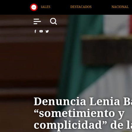
DESTACADOS
NACIONAL
SALUD
INTERN
Denuncia Lenia B
“sometimiento y
complicidad” de l