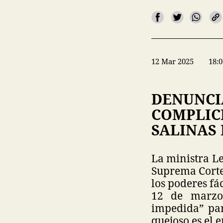
12 Mar 2025
18:0
DENUNCI
COMPLICI
SALINAS
La ministra L
Suprema Corte 
los poderes fá
12 de marzo,
impedida” par
quejoso es el 