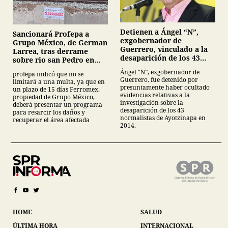
Detienen a Ángel “N”,
Sancionará Profepa a
exgobernador de
Grupo México, de German
Guerrero, vinculado a la
Larrea, tras derrame
desaparición de los 43
sobre rio san Pedro en
normalistas de
Sonora
Ángel “N”, exgobernador de
profepa indicó que no se
Ayotzinapa
Guerrero, fue detenido por
limitará a una multa, ya que en
presuntamente haber ocultado
un plazo de 15 días Ferromex,
evidencias relativas a la
propiedad de Grupo México,
investigación sobre la
deberá presentar un programa
desaparición de los 43
para resarcir los daños y
normalistas de Ayotzinapa en
recuperar el área afectada
2014.
HOME
SALUD
ÚLTIMA HORA
INTERNACIONAL