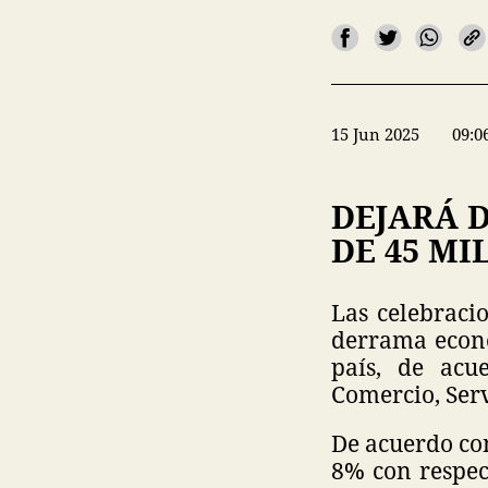
15 Jun 2025
09:0
DEJARÁ 
DE 45 MI
Las celebraci
derrama econó
país, de acu
Comercio, Ser
De acuerdo con
8% con respec