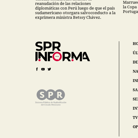
Marruec
reanudación de las relaciones
la Copa
diplomáticas con Perú luego de que el país
Portuga
sudamericano otorgara salvoconducto a la
exprimera ministra Betssy Chávez.
H
ÚL
DE
NA
IN
S
SE
IN
TV
OP