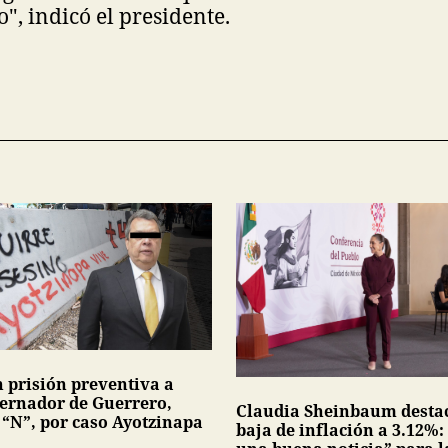
o", indicó el presidente.
n prisión preventiva a
ernador de Guerrero,
Claudia Sheinbaum desta
 “N”, por caso Ayotzinapa
baja de inflación a 3.12%: