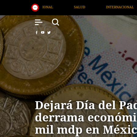
LUD
INTERNACIONAL
TV MIGRANTE INFORMA
O
Dejará Día del Pa
derrama económi
mil mdp en Méxi