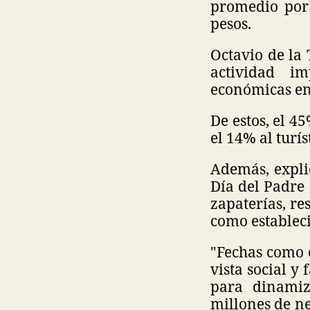
promedio por 
pesos.
Octavio de la 
actividad i
económicas e
De estos, el 4
el 14% al turís
Además, explic
Día del Padre 
zapaterías, re
como estableci
"Fechas como e
vista social 
para dinamiz
millones de ne