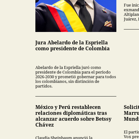
Fue inic
exmanda
Altipla
Juárez,
Jura Abelardo de la Espriella
como presidente de Colombia
Abelardo de la Espriella juró como
presidente de Colombia para el periodo
2026-2030 y prometió gobernar para todos
los colombianos, sin distinción de
partidos.
México y Perú restablecen
Solici
relaciones diplomáticas tras
Marru
alcanzar acuerdo sobre Betssy
Mundi
Chávez
El part
Vox pres
Claudia Sheinbaum anunció la