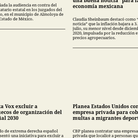
una buena noticia” para l
iada la audiencia en contra del
economía mexicana
tario estatal en los juzgados del
no, en el municipio de Almoloya de
 Estado de México.
Claudia Sheinbaum destacó como 
noticia” que la inflación bajara a 
julio, su menor nivel desde diciem
2020, impulsada por la reducción 
precios agropecuarios.
ta Vox excluir a
Planea Estados Unidos co
ecos de organización del
empresa privada para cob
al 2030
multas a migrantes depor
ido de extrema derecha español
CBP planea contratar una empresa
entó una iniciativa para excluir a
privada que localicé a personas qu