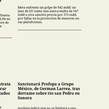
a
Meta enfrenta un golpe de 942 mdd: un
juez de EU sumó una nueva multa de 567
mdd a otra sanción previa por 375 mdd,
“buena
por fallas en la protección de menores en
3.12% en
sus plataformas.
bre de
en
ntrata
Sancionará Profepa a Grupo
rar
México, de German Larrea, tras
tados
derrame sobre rio san Pedro en
Sonora
e
profepa indicó que no se limitará a una