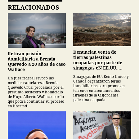
RELACIONADOS
Denuncian venta de
Retiran prisión
tierras palestinas
domiciliaria a Brenda
ocupadas por parte de
Quevedo a 20 años de caso
sinagogas eN EE.UU.,
Wallace
Canadá y Gran Bretaña
Sinagogas de EU, Reino Unido y
Un juez federal revocó las
Canadá organizaron ferias
medidas cautelares a Brenda
inmobiliarias para promover
Quevedo Cruz, procesada por el
terrenos en asentamientos
presunto secuestro y homicidio
israelíes de la Cisjordania
de Hugo Alberto Wallace, por lo
palestina ocupada.
que podrá continuar su proceso
en libertad.