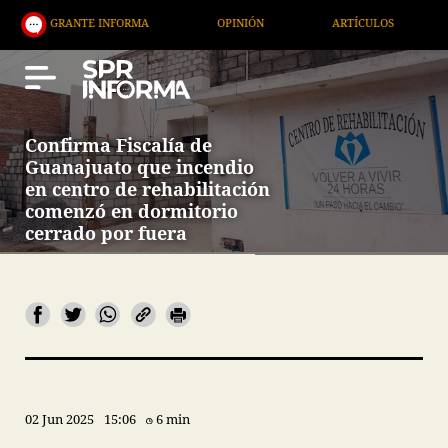
RANTE INFORMA
OPINIÓN
ARTÍCULOS
ARTE / 
Confirma Fiscalía de
Guanajuato que incendio
en centro de rehabilitación
comenzó en dormitorio
cerrado por fuera
02 Jun 2025
15:06
6 min