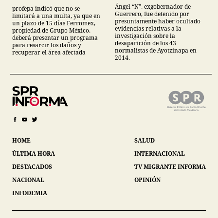
normalistas de
Sonora
Ángel “N”, exgobernador de
profepa indicó que no se
Ayotzinapa
Guerrero, fue detenido por
limitará a una multa, ya que en
presuntamente haber ocultado
un plazo de 15 días Ferromex,
evidencias relativas a la
propiedad de Grupo México,
investigación sobre la
deberá presentar un programa
desaparición de los 43
para resarcir los daños y
normalistas de Ayotzinapa en
recuperar el área afectada
2014.
HOME
SALUD
ÚLTIMA HORA
INTERNACIONAL
DESTACADOS
TV MIGRANTE INFORMA
NACIONAL
OPINIÓN
INFODEMIA