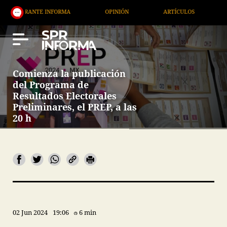
 INFORMA
OPINIÓN
ARTÍCULOS
ARTE / ENTRE
Comienza la publicación
del Programa de
Resultados Electorales
Preliminares, el PREP, a las
20 h
02 Jun 2024
19:06
6 min