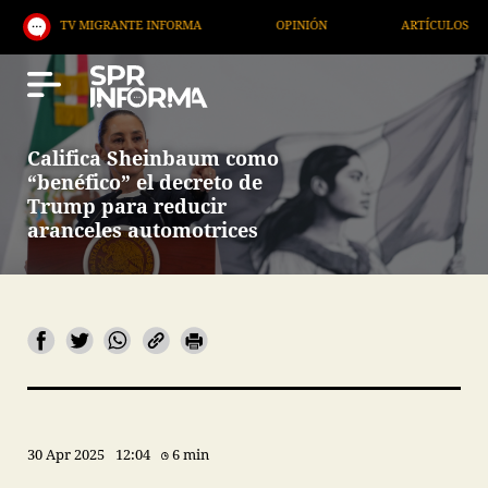
V MIGRANTE INFORMA
OPINIÓN
ARTÍCULOS
AR
Califica Sheinbaum como
“benéfico” el decreto de
Trump para reducir
aranceles automotrices
30 Apr 2025
12:04
6 min