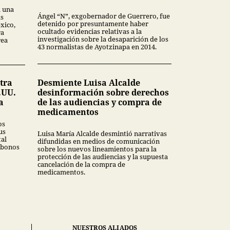
a una
Ángel “N”, exgobernador de Guerrero, fue
as
detenido por presuntamente haber
xico,
ocultado evidencias relativas a la
ra
investigación sobre la desaparición de los
rea
43 normalistas de Ayotzinapa en 2014.
tra
Desmiente Luisa Alcalde
.UU.
desinformación sobre derechos
a
de las audiencias y compra de
medicamentos
os
us
Luisa María Alcalde desmintió narrativas
tal
difundidas en medios de comunicación
 bonos
sobre los nuevos lineamientos para la
protección de las audiencias y la supuesta
cancelación de la compra de
medicamentos.
NUESTROS ALIADOS