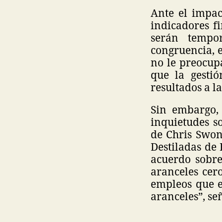
Ante el impac
indicadores f
serán tempo
congruencia, e
no le preocup
que la gesti
resultados a l
Sin embargo,
inquietudes so
de Chris Swong
Destiladas de 
acuerdo sobre
aranceles cero
empleos que e
aranceles”, se