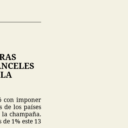
TRAS
ANCELES
 LA
ó con imponer
 de los países
y la champaña.
 de 1% este 13