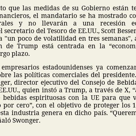
to que las medidas de su Gobierno están t
inancieros, el mandatario se ha mostrado c
rales y no llevarán a una recesión e
l secretario del Tesoro de EE.UU., Scott Besse
a "un poco de volatilidad en tres semanas"
ón de Trump está centrada en la “economí
argo plazo.
 empresarios estadounidenses ya comenza
bre las políticas comerciales del presidente.
er, director ejecutivo del Consejo de Bebid
EE.UU., quien instó a Trump, a través de X, 
 bebidas espirituosas con la UE para que 
 por cero”, con el objetivo de proteger los 
sta industria genera en dicho país. “Querem
ñaló Swonger.