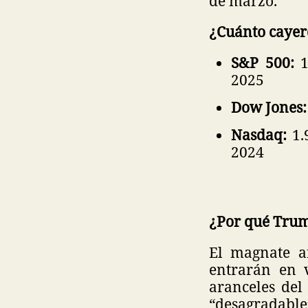
de marzo.
¿Cuánto cayer
S&P 500:
2025
Dow Jones
Nasdaq:
1.
2024
¿Por qué Trum
El magnate a
entrarán en 
aranceles del
“desagradable