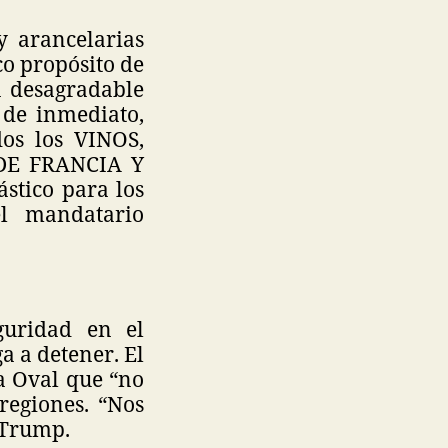
y arancelarias
co propósito de
n desagradable
 de inmediato,
os los VINOS,
E FRANCIA Y
tico para los
l mandatario
guridad en el
 a detener. El
a Oval que “no
regiones. “Nos
 Trump.