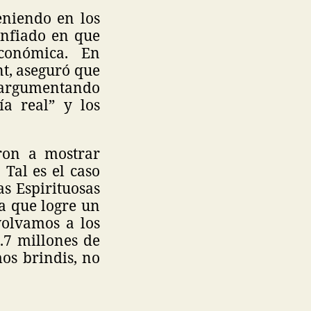
eniendo en los
onfiado en que
conómica. En
nt, aseguró que
, argumentando
a real” y los
ron a mostrar
 Tal es el caso
as Espirituosas
“a que logre un
volvamos a los
1.7 millones de
os brindis, no