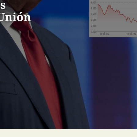
s
 Unión