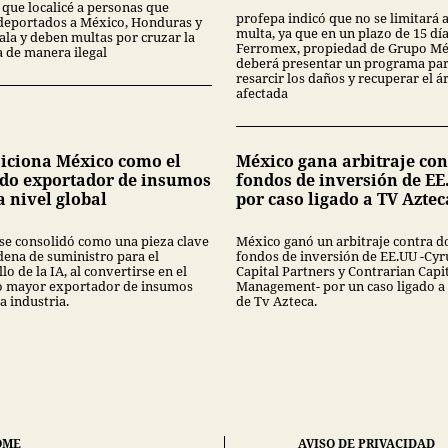
 que localicé a personas que
profepa indicó que no se limitará 
deportados a México, Honduras y
multa, ya que en un plazo de 15 dí
la y deben multas por cruzar la
Ferromex, propiedad de Grupo Mé
a de manera ilegal
deberá presentar un programa pa
resarcir los daños y recuperar el á
afectada
siciona México como el
México gana arbitraje con
do exportador de insumos
fondos de inversión de EE
a nivel global
por caso ligado a TV Aztec
se consolidó como una pieza clave
México ganó un arbitraje contra d
dena de suministro para el
fondos de inversión de EE.UU -Cyr
lo de la IA, al convertirse en el
Capital Partners y Contrarian Capi
 mayor exportador de insumos
Management- por un caso ligado a
a industria.
de Tv Azteca.
OME
AVISO DE PRIVACIDAD