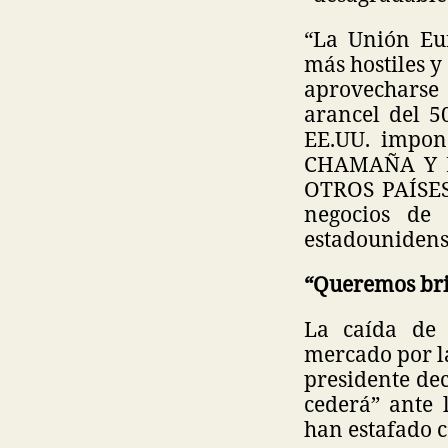
“La Unión Eur
más hostiles y
aprovecharse 
arancel del 5
EE.UU. impon
CHAMAÑA Y 
OTROS PAÍSES
negocios de
estadounidense
“Queremos bri
La caída de 
mercado por l
presidente de
cederá” ante 
han estafado 