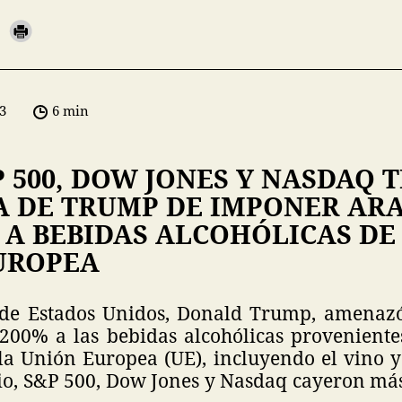
3
6 min
 500, DOW JONES Y NASDAQ 
 DE TRUMP DE IMPONER AR
 A BEBIDAS ALCOHÓLICAS DE
UROPEA
e de Estados Unidos, Donald Trump, amenaz
 200% a las bebidas alcohólicas provenientes
a Unión Europea (UE), incluyendo el vino 
io, S&P 500, Dow Jones y Nasdaq cayeron más