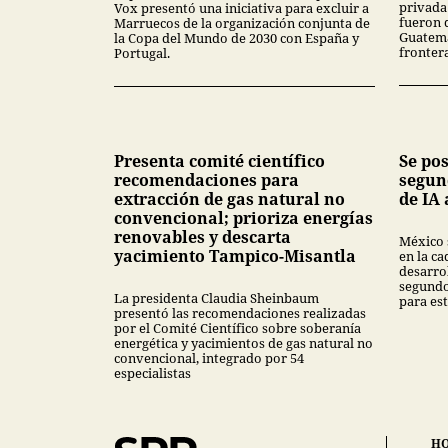
privada
Vox presentó una iniciativa para excluir a
fueron 
Marruecos de la organización conjunta de
Guatema
la Copa del Mundo de 2030 con España y
fronter
Portugal.
Presenta comité científico
Se po
recomendaciones para
segun
extracción de gas natural no
de IA 
convencional; prioriza energías
renovables y descarta
México 
yacimiento Tampico-Misantla
en la ca
desarrol
segundo
La presidenta Claudia Sheinbaum
para est
presentó las recomendaciones realizadas
por el Comité Científico sobre soberanía
energética y yacimientos de gas natural no
convencional, integrado por 54
especialistas
H