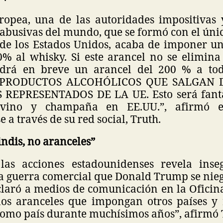
opea, una de las autoridades impositivas 
 abusivas del mundo, que se formó con el úni
de los Estados Unidos, acaba de imponer u
0% al whisky. Si este arancel no se elimina
drá en breve un arancel del 200 % a tod
PRODUCTOS ALCOHÓLICOS QUE SALGAN D
 REPRESENTADOS DE LA UE. Esto será fantás
 vino y champaña en EE.UU.”, afirmó e
 a través de su red social, Truth.
ndis, no aranceles”
las acciones estadounidenses revela inse
a guerra comercial que Donald Trump se niega
claró a medios de comunicación en la Oficin
los aranceles que impongan otros países y 
como país durante muchísimos años”, afirmó