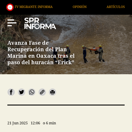
 MIGRANTE INFORMA
OPINIÓN
ARTÍCULOS
ART
Avanza Fase de
Recuperación del Plan
Marina en Oaxaca tras el
paso del huracán “Erick”
21 Jun 2025
12:06
6 min