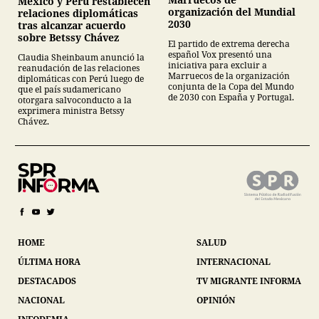
México y Perú restablecen
organización del Mundial
relaciones diplomáticas
2030
tras alcanzar acuerdo
sobre Betssy Chávez
El partido de extrema derecha
español Vox presentó una
Claudia Sheinbaum anunció la
iniciativa para excluir a
reanudación de las relaciones
Marruecos de la organización
diplomáticas con Perú luego de
conjunta de la Copa del Mundo
que el país sudamericano
de 2030 con España y Portugal.
otorgara salvoconducto a la
exprimera ministra Betssy
Chávez.
HOME
SALUD
ÚLTIMA HORA
INTERNACIONAL
DESTACADOS
TV MIGRANTE INFORMA
NACIONAL
OPINIÓN