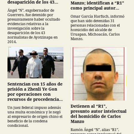
desaparición de los 43
Manzo; identifican a “R1”
normalistas de
como principal autor
Ángel “N”, exgobernador de
Ayotzinapa
intelectual
Guerrero, fue detenido por
Omar García Harfuch, informó
presuntamente haber ocultado
que han sido detenidas 31
evidencias relativas a la
personas relacionadas con el
investigación sobre la
homicidio del alcalde de
desaparición de los 43
Uruapan, Michoacán, Carlos
normalistas de Ayotzinapa en
Manzo.
2014.
Sentencian con 15 años de
prisión a Zhenli Ye Gon
por operaciones con
recursos de procedencia
ilícita
Detienen al “R1”,
Un juez federal impuso además
presunto autor intelectual
una multa económica y le negó
del homicidio de Carlos
al empresario de origen chino el
Manzo
beneficio de la condena
condicional.
Ramón Ángel “N”, alias “R1”,