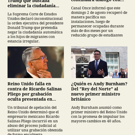
Trump que buscaba
estudiantes del IPN
eliminar la ciudadanía
Canal Once informó que este
por nacimiento
domingo 2 de agosto recuperó de
La Suprema Corte de Estados
manera pacífica sus
Unidos declaró inconstitucional
instalaciones, luego de
la orden ejecutiva del presidente
permanecer ocupadas durante
Donald Trump que pretendía
más de dos meses por un
negar la ciudadanía automática
reducido grupo de estudiantes
a los hijos de migrantes con
estancia irregular.
¿Quién es Andy Burnham?
Reino Unido falla en
Del "Rey del Norte" al
contra de Ricardo Salinas
nuevo primer ministro
Pliego por grabación
británico
oculta presentada en
juicio
Andy Burnham asumió como
Un tribunal de apelación del
primer ministro del Reino Unido
Reino Unido determinó que el
con la promesa de impulsar los
empresario mexicano Ricardo
mayores cambios en 40 años.
Salinas Pliego incurrió en un
abuso del proceso judicial al
utilizar una grabación obtenida
de forma encubierta.