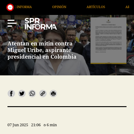
 INFORMA
OPINIÓN
ARTÍCULOS
ARTE / ENTRE
Atentan en mitin contra
Miguel Uribe, aspirante
presidencial en Colombia
07 Jun 2025
21:06
6 min