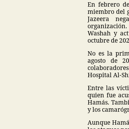
En febrero de
miembro del g
Jazeera neg
organización.
Washah y actu
octubre de 202
No es la prim
agosto de 2
colaboradores
Hospital Al-Sh
Entre las víct
quien fue acu
Hamás. Tambi
y los camaró
Aunque Hamás 