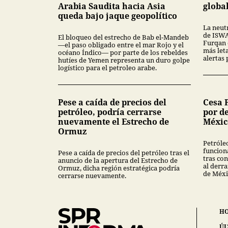
Arabia Saudita hacia Asia
globa
queda bajo jaque geopolítico
La neutr
de ISWAP
El bloqueo del estrecho de Bab el-Mandeb
Furqan 
—el paso obligado entre el mar Rojo y el
más leta
océano Índico— por parte de los rebeldes
alertas 
hutíes de Yemen representa un duro golpe
logístico para el petroleo arabe.
Pese a caída de precios del
Cesa 
petróleo, podría cerrarse
por d
nuevamente el Estrecho de
Méxic
Ormuz
Petróle
funcion
Pese a caída de precios del petróleo tras el
tras co
anuncio de la apertura del Estrecho de
al derr
Ormuz, dicha región estratégica podría
de Méxi
cerrarse nuevamente.
H
ÚL