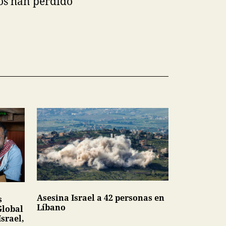
nos han perdido
Asesina Israel a 42 personas en
s
Líbano
Global
srael,