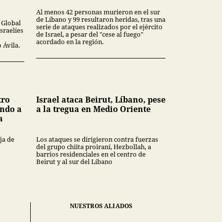
Al menos 42 personas murieron en el sur
de Líbano y 99 resultaron heridas, tras una
a Global
serie de ataques realizados por el ejército
sraelíes
de Israel, a pesar del "cese al fuego"
acordado en la región.
 Ávila.
tro
Israel ataca Beirut, Líbano, pese
endo a
a la tregua en Medio Oriente
a
ja de
Los ataques se dirigieron contra fuerzas
del grupo chiita proiraní, Hezbollah, a
barrios residenciales en el centro de
Beirut y al sur del Líbano
NUESTROS ALIADOS