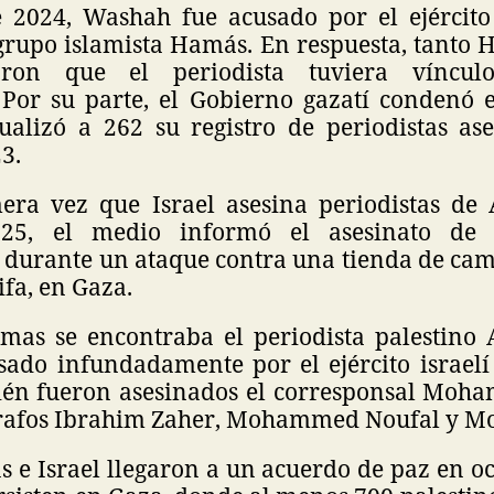
 2024, Washah fue acusado por el ejército 
rupo islamista Hamás. En respuesta, tanto
aron que el periodista tuviera víncul
 Por su parte, el Gobierno gazatí condenó e
alizó a 262 su registro de periodistas as
3.
era vez que Israel asesina periodistas de 
025, el medio informó el asesinato de 
 durante un ataque contra una tienda de cam
ifa, en Gaza.
imas se encontraba el periodista palestino 
sado infundadamente por el ejército israelí
én fueron asesinados el corresponsal Moh
grafos Ibrahim Zaher, Mohammed Noufal y M
e Israel llegaron a un acuerdo de paz en oc