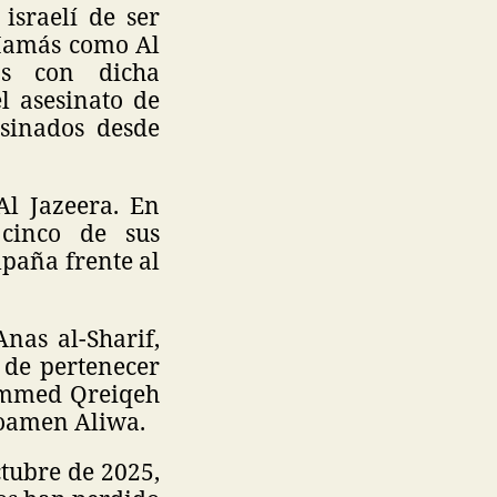
israelí de ser
 Hamás como Al
os con dicha
l asesinato de
esinados desde
Al Jazeera. En
cinco de sus
paña frente al
Anas al-Sharif,
 de pertenecer
ammed Qreiqeh
oamen Aliwa.
tubre de 2025,