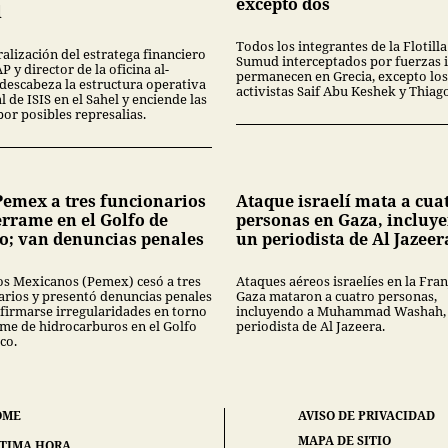
excepto dos
l
Todos los integrantes de la Flotill
alización del estratega financiero
Sumud interceptados por fuerzas i
 y director de la oficina al-
permanecen en Grecia, excepto los
descabeza la estructura operativa
activistas Saif Abu Keshek y Thiago
l de ISIS en el Sahel y enciende las
por posibles represalias.
Pemex a tres funcionarios
Ataque israelí mata a cua
errame en el Golfo de
personas en Gaza, incluy
o; van denuncias penales
un periodista de Al Jazeer
os Mexicanos (Pemex) cesó a tres
Ataques aéreos israelíes en la Fran
arios y presentó denuncias penales
Gaza mataron a cuatro personas,
nfirmarse irregularidades en torno
incluyendo a Muhammad Washah,
ame de hidrocarburos en el Golfo
periodista de Al Jazeera.
co.
OME
AVISO DE PRIVACIDAD
MAPA DE SITIO
TIMA HORA