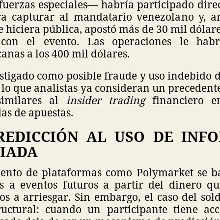
 fuerzas especiales— habría participado dire
a capturar al mandatario venezolano y, a
 hiciera pública, apostó más de 30 mil dóla
 con el evento. Las operaciones le hab
anas a los 400 mil dólares.
estigado como posible fraude y uso indebido
n lo que analistas ya consideran un precedente
 similares al
insider trading
financiero e
as de apuestas.
REDICCIÓN AL USO DE INF
GIADA
ento de plataformas como Polymarket se b
s a eventos futuros a partir del dinero qu
os a arriesgar. Sin embargo, el caso del so
ructural: cuando un participante tiene acc