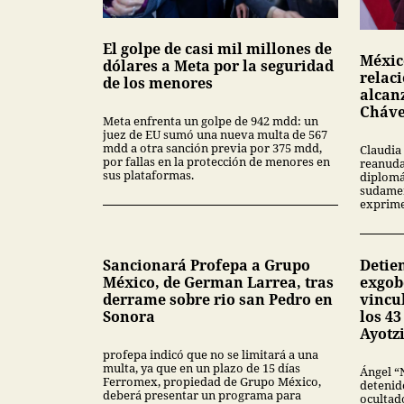
El golpe de casi mil millones de
Méxic
dólares a Meta por la seguridad
relac
de los menores
alcan
Cháv
Meta enfrenta un golpe de 942 mdd: un
juez de EU sumó una nueva multa de 567
mdd a otra sanción previa por 375 mdd,
Claudia
por fallas en la protección de menores en
reanuda
sus plataformas.
diplomá
sudamer
exprime
Sancionará Profepa a Grupo
Detie
México, de German Larrea, tras
exgob
derrame sobre rio san Pedro en
vincu
Sonora
los 4
Ayotz
profepa indicó que no se limitará a una
multa, ya que en un plazo de 15 días
Ángel “
Ferromex, propiedad de Grupo México,
detenid
deberá presentar un programa para
ocultado