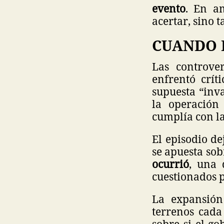
evento
. En a
acertar, sino t
CUANDO 
Las controve
enfrentó crít
supuesta “inv
la operació
cumplía con la
El episodio de
se apuesta sob
ocurrió
, una 
cuestionados p
La expansión
terrenos cada
sobre si el g