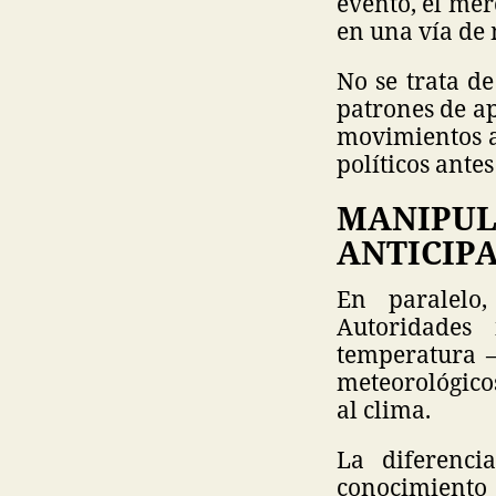
evento, el mer
en una vía de
No se trata de
patrones de ap
movimientos at
políticos ante
MANIPU
ANTICIP
En paralelo,
Autoridades
temperatura —
meteorológico
al clima.
La diferenci
conocimiento 