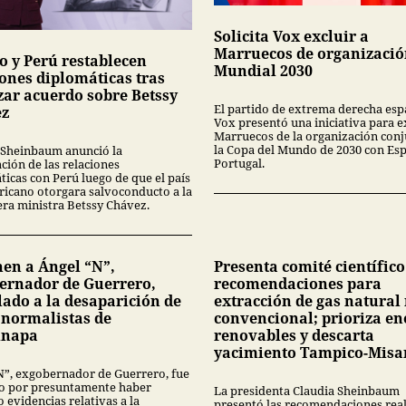
Solicita Vox excluir a
Marruecos de organizació
o y Perú restablecen
Mundial 2030
iones diplomáticas tras
zar acuerdo sobre Betssy
El partido de extrema derecha esp
ez
Vox presentó una iniciativa para e
Marruecos de la organización conj
la Copa del Mundo de 2030 con Es
 Sheinbaum anunció la
Portugal.
ción de las relaciones
ticas con Perú luego de que el país
icano otorgara salvoconducto a la
ra ministra Betssy Chávez.
nen a Ángel “N”,
Presenta comité científico
ernador de Guerrero,
recomendaciones para
lado a la desaparición de
extracción de gas natural
3 normalistas de
convencional; prioriza en
inapa
renovables y descarta
yacimiento Tampico-Misa
N”, exgobernador de Guerrero, fue
o por presuntamente haber
La presidenta Claudia Sheinbaum
 evidencias relativas a la
presentó las recomendaciones rea