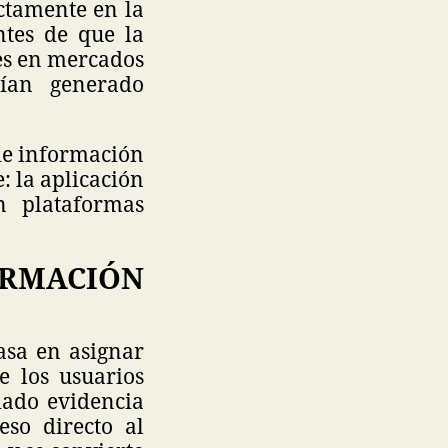
ctamente en la
ntes de que la
res en mercados
rían generado
 de información
: la aplicación
n plataformas
ORMACIÓN
asa en asignar
e los usuarios
ldado evidencia
eso directo al