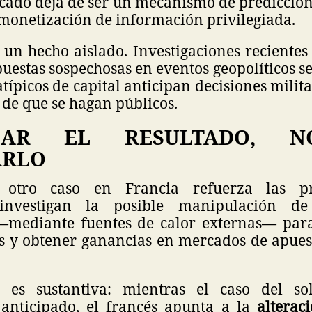
cado deja de ser un mecanismo de predicción
 monetización de información privilegiada.
 un hecho aislado. Investigaciones reciente
uestas sospechosas en eventos geopolíticos s
ípicos de capital anticipan decisiones milit
s de que se hagan públicos.
LAR EL RESULTADO, 
ARLO
 otro caso en Francia refuerza las pr
 investigan la posible manipulación de
mediante fuentes de calor externas— para
s y obtener ganancias en mercados de apues
a es sustantiva: mientras el caso del so
anticipado, el francés apunta a la
alterac