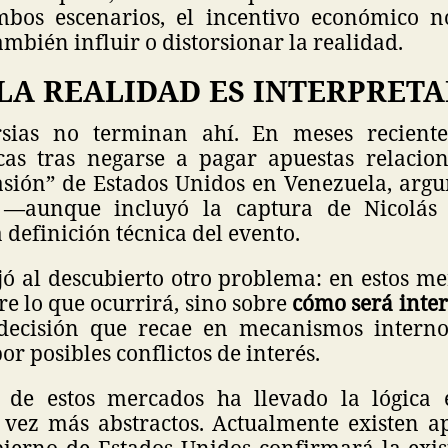
mbos escenarios, el incentivo económico n
ambién influir o distorsionar la realidad.
LA REALIDAD ES INTERPRETA
rsias no terminan ahí. En meses reciente
icas tras negarse a pagar apuestas relaci
asión” de Estados Unidos en Venezuela, ar
n —aunque incluyó la captura de Nicolá
 definición técnica del evento.
jó al descubierto otro problema: en estos m
re lo que ocurrirá, sino sobre
cómo será inter
decisión que recae en mecanismos interno
or posibles conflictos de interés.
 de estos mercados ha llevado la lógica e
 vez más abstractos. Actualmente existen ap
obierno de Estados Unidos confirmará la exis