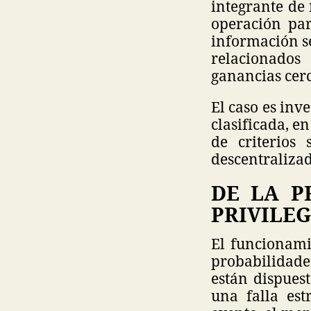
integrante de
operación par
información se
relacionados
ganancias cerc
El caso es inv
clasificada, e
de criterios
descentralizad
DE LA P
PRIVILE
El funcionami
probabilidade
están dispuest
una falla est