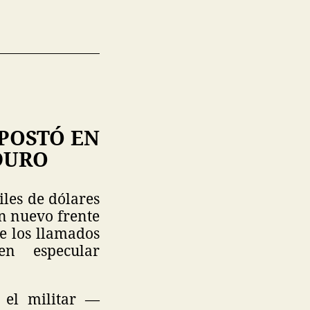
POSTÓ EN
DURO
les de dólares
n nuevo frente
de los llamados
en especular
 el militar —