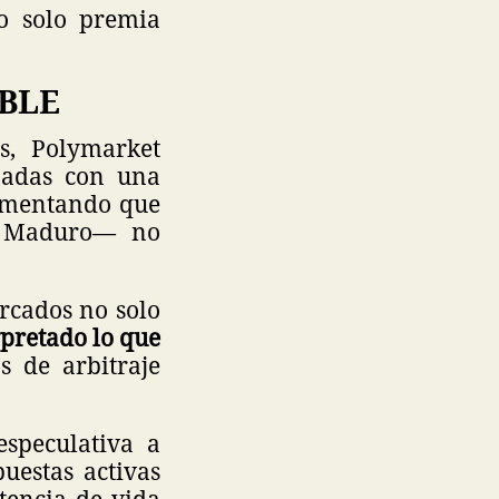
o solo premia
BLE
s, Polymarket
onadas con una
gumentando que
s Maduro— no
ercados no solo
pretado lo que
s de arbitraje
speculativa a
uestas activas
tencia de vida