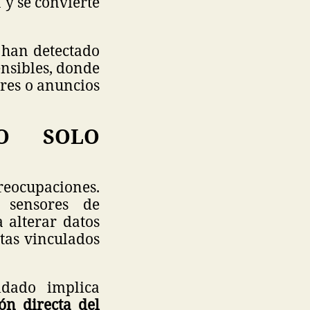
 y se convierte
s han detectado
ensibles, donde
ares o anuncios
NO SOLO
eocupaciones.
 sensores de
 alterar datos
tas vinculados
ldado implica
ión directa del