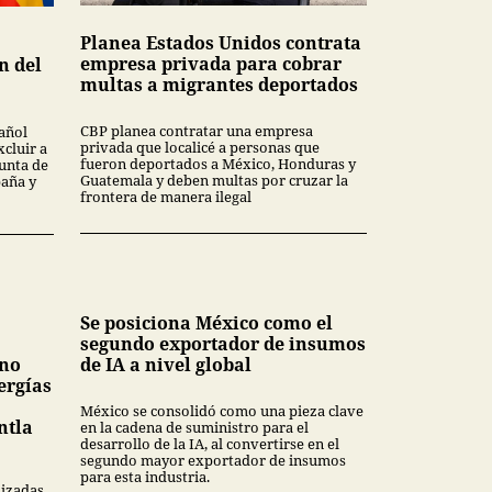
Planea Estados Unidos contrata
empresa privada para cobrar
n del
multas a migrantes deportados
CBP planea contratar una empresa
añol
privada que localicé a personas que
xcluir a
fueron deportados a México, Honduras y
unta de
Guatemala y deben multas por cruzar la
paña y
frontera de manera ilegal
Se posiciona México como el
segundo exportador de insumos
 no
de IA a nivel global
ergías
México se consolidó como una pieza clave
ntla
en la cadena de suministro para el
desarrollo de la IA, al convertirse en el
segundo mayor exportador de insumos
para esta industria.
lizadas