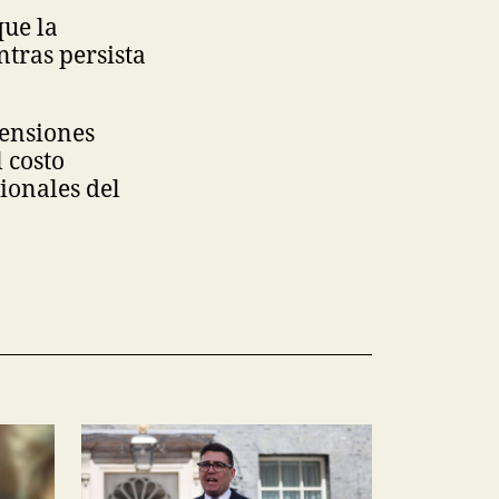
que la
tras persista
tensiones
 costo
ionales del