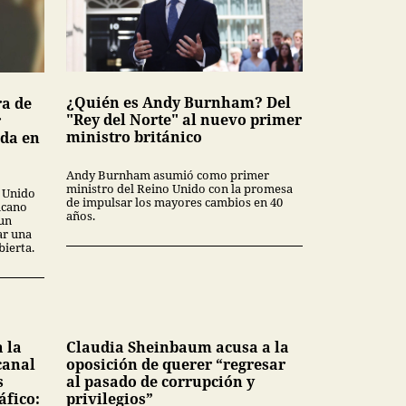
¿Quién es Andy Burnham? Del
ra de
"Rey del Norte" al nuevo primer
r
ministro británico
ada en
Andy Burnham asumió como primer
ministro del Reino Unido con la promesa
o Unido
de impulsar los mayores cambios en 40
icano
años.
 un
ar una
ierta.
 la
Claudia Sheinbaum acusa a la
canal
oposición de querer “regresar
s
al pasado de corrupción y
áfico:
privilegios”