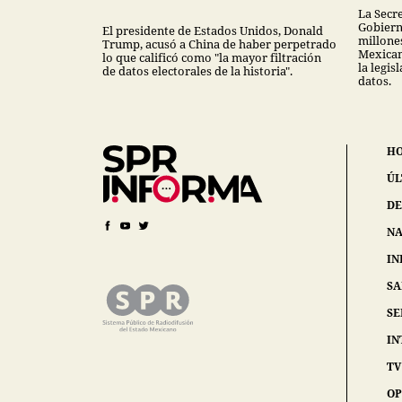
La Secr
Gobiern
El presidente de Estados Unidos, Donald
millones
Trump, acusó a China de haber perpetrado
Mexican
lo que calificó como "la mayor filtración
la legis
de datos electorales de la historia".
datos.
H
ÚL
DE
NA
IN
S
SE
IN
TV
OP