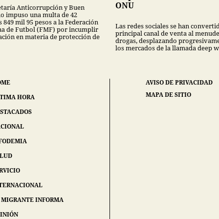
ONU
etaría Anticorrupción y Buen
o impuso una multa de 42
 849 mil 95 pesos a la Federación
Las redes sociales se han convertid
a de Futbol (FMF) por incumplir
principal canal de venta al menud
lación en materia de protección de
drogas, desplazando progresivame
los mercados de la llamada deep w
OME
AVISO DE PRIVACIDAD
MAPA DE SITIO
TIMA HORA
STACADOS
CIONAL
FODEMIA
ALUD
RVICIO
TERNACIONAL
 MIGRANTE INFORMA
INIÓN