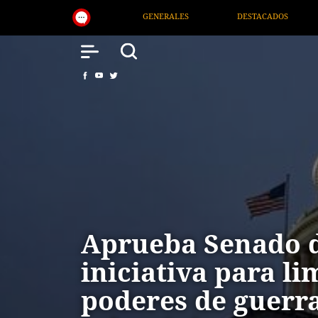
LES
DESTACADOS
NACIONAL
SALUD
Aprueba Senado d
iniciativa para li
poderes de guerr