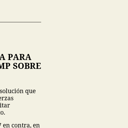
VA PARA
MP SOBRE
esolución que
erzas
itar
o.
 en contra, en