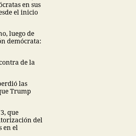
ócratas en sus
sde el inicio
no, luego de
ión demócrata:
contra de la
perdió las
 que Trump
73, que
torización del
 en el