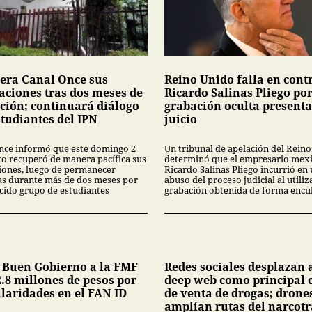
era Canal Once sus
Reino Unido falla en cont
laciones tras dos meses de
Ricardo Salinas Pliego po
ción; continuará diálogo
grabación oculta present
studiantes del IPN
juicio
nce informó que este domingo 2
Un tribunal de apelación del Rein
to recuperó de manera pacífica sus
determinó que el empresario mex
ciones, luego de permanecer
Ricardo Salinas Pliego incurrió en
s durante más de dos meses por
abuso del proceso judicial al utiliz
cido grupo de estudiantes
grabación obtenida de forma encub
 Buen Gobierno a la FMF
Redes sociales desplazan a
.8 millones de pesos por
deep web como principal 
ularidades en el FAN ID
de venta de drogas; drone
amplían rutas del narcotr