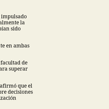
n impulsado
galmente la
bían sido
nte en ambas
 facultad de
para superar
 afirmó que el
bre decisiones
ización