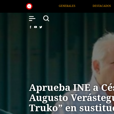
GENERALES
DESTACADOS
NACIONAL
SALU
Aprueba INE a Cé
Augusto Verástegu
Truko” en sustitu