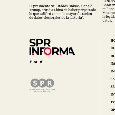
La Secr
Gobiern
El presidente de Estados Unidos, Donald
millones
Trump, acusó a China de haber perpetrado
Mexican
lo que calificó como "la mayor filtración
la legis
de datos electorales de la historia".
datos.
H
ÚL
DE
NA
IN
S
SE
IN
TV
OP