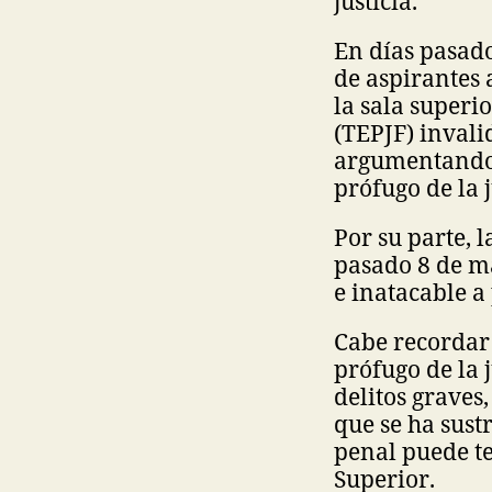
justicia.
En días pasado
de aspirantes 
la sala superi
(TEPJF) invali
argumentando 
prófugo de la j
Por su parte, l
pasado 8 de ma
e inatacable a
Cabe recordar
prófugo de la 
delitos graves
que se ha sus
penal puede te
Superior.