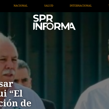
D
INTERNACIONAL
TV MIGRANTE INFORMA
OPI
sar
i “El
ción de