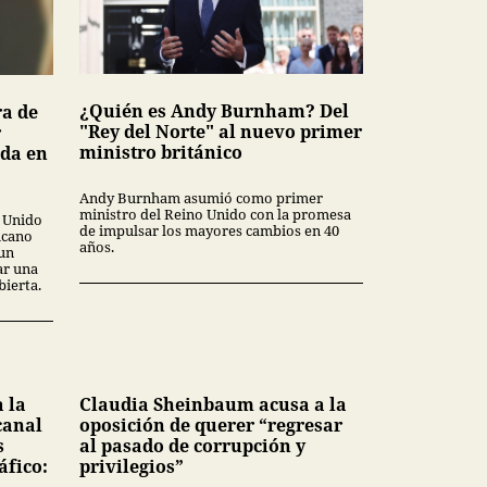
¿Quién es Andy Burnham? Del
ra de
"Rey del Norte" al nuevo primer
r
ministro británico
ada en
Andy Burnham asumió como primer
ministro del Reino Unido con la promesa
o Unido
de impulsar los mayores cambios en 40
icano
años.
 un
ar una
ierta.
 la
Claudia Sheinbaum acusa a la
canal
oposición de querer “regresar
s
al pasado de corrupción y
áfico:
privilegios”