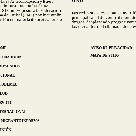
etaría Anticorrupción y Buen
o impuso una multa de 42
 849 mil 95 pesos a la Federación
Las redes sociales se han convertid
a de Futbol (FMF) por incumplir
principal canal de venta al menud
lación en materia de protección de
drogas, desplazando progresivame
los mercados de la llamada deep w
OME
AVISO DE PRIVACIDAD
MAPA DE SITIO
TIMA HORA
STACADOS
CIONAL
FODEMIA
ALUD
RVICIO
TERNACIONAL
 MIGRANTE INFORMA
INIÓN