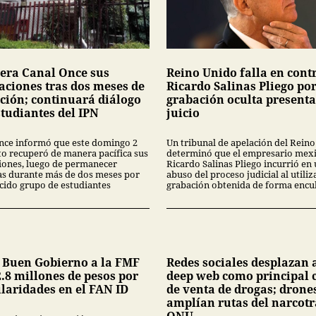
era Canal Once sus
Reino Unido falla en cont
laciones tras dos meses de
Ricardo Salinas Pliego po
ción; continuará diálogo
grabación oculta present
studiantes del IPN
juicio
nce informó que este domingo 2
Un tribunal de apelación del Rein
to recuperó de manera pacífica sus
determinó que el empresario mex
ciones, luego de permanecer
Ricardo Salinas Pliego incurrió en
s durante más de dos meses por
abuso del proceso judicial al utiliz
cido grupo de estudiantes
grabación obtenida de forma encub
 Buen Gobierno a la FMF
Redes sociales desplazan a
.8 millones de pesos por
deep web como principal 
ularidades en el FAN ID
de venta de drogas; drone
amplían rutas del narcotr
ONU