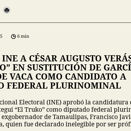
05
6 min
 INE A CÉSAR AUGUSTO VERÁ
O” EN SUSTITUCIÓN DE GARC
DE VACA COMO CANDIDATO A
O FEDERAL PLURINOMINAL
acional Electoral (INE) aprobó la candidatura
tegui “El Truko” como diputado federal plur
l exgobernador de Tamaulipas, Francisco Javi
, quien fue declarado inelegible por ser próf