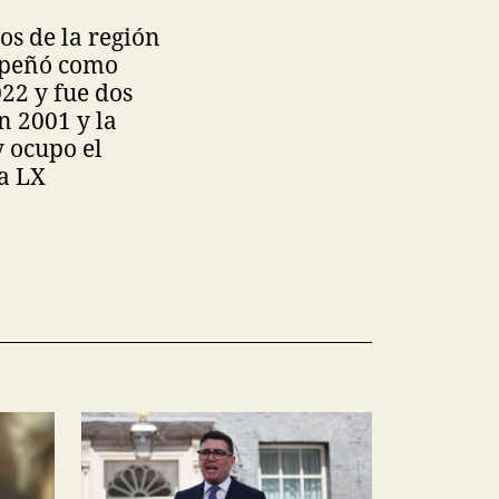
os de la región
empeñó como
22 y fue dos
n 2001 y la
y ocupo el
la LX