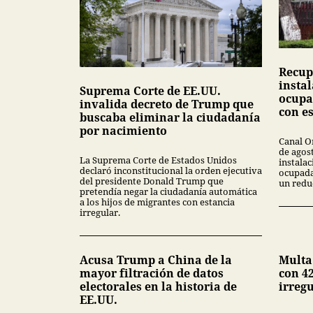
Recup
insta
Suprema Corte de EE.UU.
ocupa
invalida decreto de Trump que
con e
buscaba eliminar la ciudadanía
por nacimiento
Canal O
de agos
La Suprema Corte de Estados Unidos
instala
declaró inconstitucional la orden ejecutiva
ocupada
del presidente Donald Trump que
un redu
pretendía negar la ciudadanía automática
a los hijos de migrantes con estancia
irregular.
Acusa Trump a China de la
Multa
mayor filtración de datos
con 42
electorales en la historia de
irreg
EE.UU.