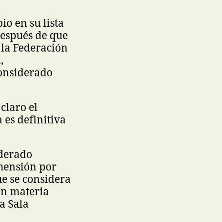
o en su lista
después de que
e la Federación
,
onsiderado
claro el
 es definitiva
iderado
ehensión por
ue se considera
en materia
a Sala