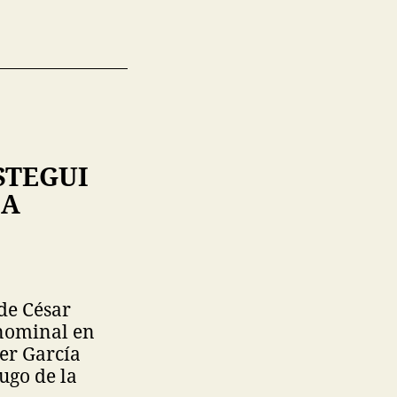
STEGUI
ÍA
 de César
inominal en
er García
ugo de la