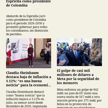
Espriella como presidente
de Colombia
Abelardo de la Espriella juró
como presidente de Colombia
para el periodo 2026-2030 y
prometió gobernar para todos
los colombianos, sin distinción
de partidos.
El golpe de casi mil
Claudia Sheinbaum
millones de dólares a
destaca baja de inflación a
Meta por la seguridad de
3.12%: “es una buena
los menores
noticia” para la economía
mexicana
Meta enfrenta un golpe de 942
Claudia Sheinbaum destacó
mdd: un juez de EU sumó una
como “buena noticia” que la
nueva multa de 567 mdd a otra
inflación bajara a 3.12% en
sanción previa por 375 mdd, por
julio, su menor nivel desde
fallas en la protección de
diciembre de 2020, impulsada
menores en sus plataformas.