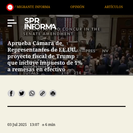
 MIGRANTE INFORMA
OPINIÓN
ARTÍCULOS
ART
Aprueba Cámara de
Representantes de EE.UU.
proyecto fiscal de Trump
que incluye impuesto de 1%
a remesas en efectivo
03 Jul 2025
13:07
6 min