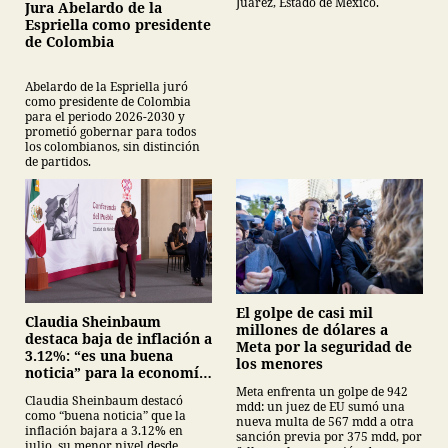
Juárez, Estado de México.
Jura Abelardo de la
Espriella como presidente
de Colombia
Abelardo de la Espriella juró
como presidente de Colombia
para el periodo 2026-2030 y
prometió gobernar para todos
los colombianos, sin distinción
de partidos.
El golpe de casi mil
Claudia Sheinbaum
millones de dólares a
destaca baja de inflación a
Meta por la seguridad de
3.12%: “es una buena
los menores
noticia” para la economía
mexicana
Meta enfrenta un golpe de 942
Claudia Sheinbaum destacó
mdd: un juez de EU sumó una
como “buena noticia” que la
nueva multa de 567 mdd a otra
inflación bajara a 3.12% en
sanción previa por 375 mdd, por
julio, su menor nivel desde