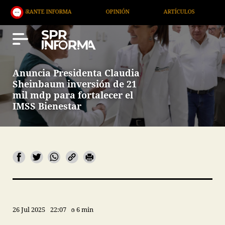
RANTE INFORMA
OPINIÓN
ARTÍCULOS
ARTE / 
Anuncia Presidenta Claudia
Sheinbaum inversión de 21
mil mdp para fortalecer el
IMSS Bienestar
26 Jul 2025
22:07
6 min