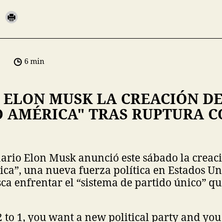
6 min
 ELON MUSK LA CREACIÓN D
O AMÉRICA" TRAS RUPTURA C
ario Elon Musk anunció este sábado la creac
ca”, una nueva fuerza política en Estados Un
sca enfrentar el “sistema de partido único” q
 2 to 1, you want a new political party and you