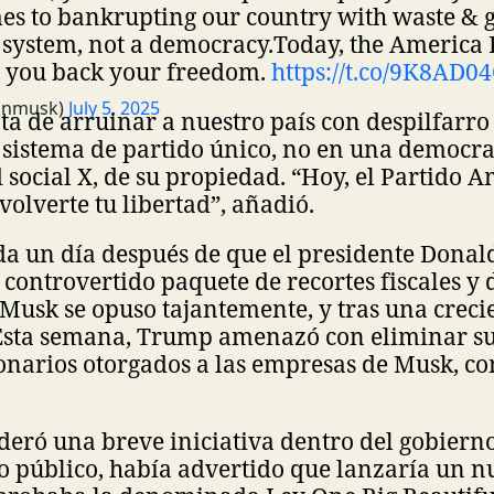
s to bankrupting our country with waste & gr
 system, not a democracy.
Today, the America P
e you back your freedom.
https://t.co/9K8AD
onmusk)
July 5, 2025
ta de arruinar a nuestro país con despilfarro
sistema de partido único, no en una democrac
 social X, de su propiedad. “Hoy, el Partido A
olverte tu libertad”, añadió.
 da un día después de que el presidente Dona
controvertido paquete de recortes fiscales y 
 Musk se opuso tajantemente, y tras una creci
Esta semana, Trump amenazó con eliminar su
onarios otorgados a las empresas de Musk, co
deró una breve iniciativa dentro del gobiern
to público, había advertido que lanzaría un n