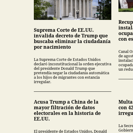
Recup
insta
Suprema Corte de EE.UU.
ocupa
invalida decreto de Trump que
con e
buscaba eliminar la ciudadanía
por nacimiento
Canal O
de agos
La Suprema Corte de Estados Unidos
instala
declaró inconstitucional la orden ejecutiva
ocupada
del presidente Donald Trump que
un redu
pretendía negar la ciudadanía automática
a los hijos de migrantes con estancia
irregular.
Acusa Trump a China de la
Multa
mayor filtración de datos
con 42
electorales en la historia de
irreg
EE.UU.
La Secr
Gobiern
El presidente de Estados Unidos, Donald