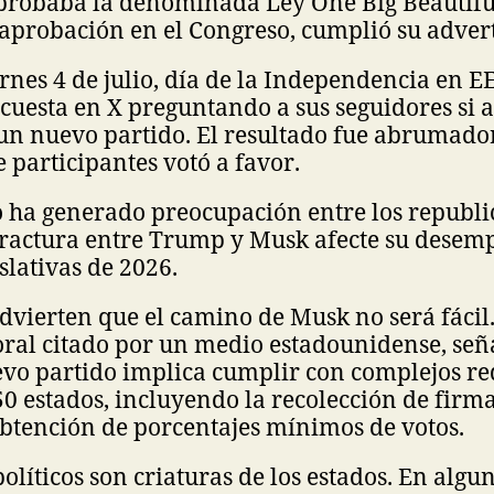
 aprobaba la denominada Ley One Big Beautiful
u aprobación en el Congreso, cumplió su adver
rnes 4 de julio, día de la Independencia en 
cuesta en X preguntando a sus seguidores si 
un nuevo partido. El resultado fue abrumado
e participantes votó a favor.
 ha generado preocupación entre los republi
fractura entre Trump y Musk afecte su desem
slativas de 2026.
advierten que el camino de Musk no será fácil.
oral citado por un medio estadounidense, señ
vo partido implica cumplir con complejos re
50 estados, incluyendo la recolección de firma
btención de porcentajes mínimos de votos.
olíticos son criaturas de los estados. En algun