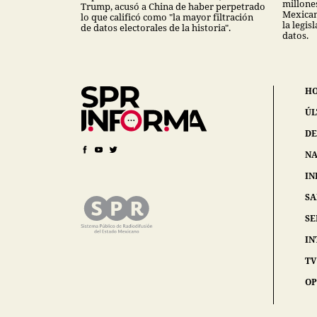
millones
Trump, acusó a China de haber perpetrado
Mexican
lo que calificó como "la mayor filtración
la legis
de datos electorales de la historia".
datos.
H
ÚL
DE
NA
IN
S
SE
IN
TV
OP