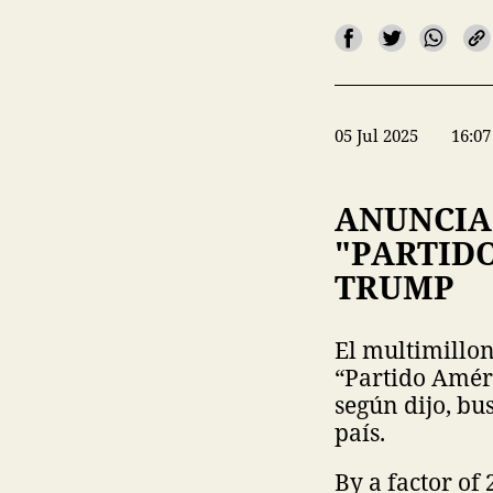
05 Jul 2025
16:07
ANUNCIA
"PARTID
TRUMP
El multimillon
“Partido Améri
según dijo, bu
país.
By a factor of