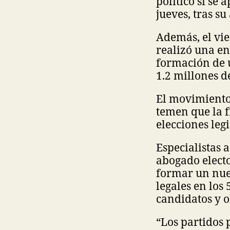
político si se
jueves, tras s
Además, el vie
realizó una en
formación de 
1.2 millones d
El movimiento
temen que la 
elecciones legi
Especialistas 
abogado elect
formar un nue
legales en los 
candidatos y o
“Los partidos p