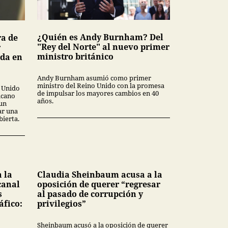
¿Quién es Andy Burnham? Del
ra de
"Rey del Norte" al nuevo primer
r
ministro británico
ada en
Andy Burnham asumió como primer
ministro del Reino Unido con la promesa
o Unido
de impulsar los mayores cambios en 40
icano
años.
 un
ar una
ierta.
 la
Claudia Sheinbaum acusa a la
canal
oposición de querer “regresar
s
al pasado de corrupción y
áfico:
privilegios”
Sheinbaum acusó a la oposición de querer