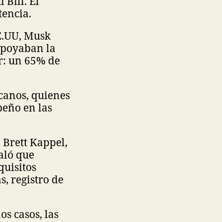
 Bill. El
tencia.
EE.UU, Musk
apoyaban la
r: un 65% de
canos, quienes
peño en las
 Brett Kappel,
aló que
quisitos
s, registro de
os casos, las