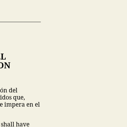
EL
ON
ión del
idos que,
ue impera en el
 shall have