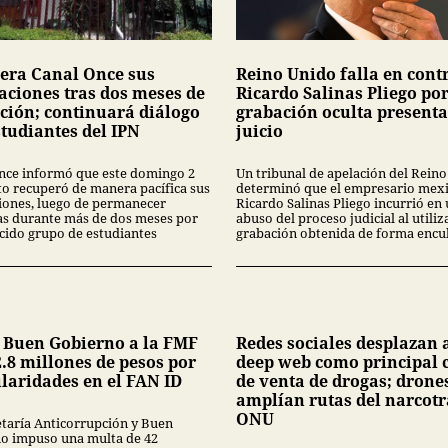
era Canal Once sus
Reino Unido falla en cont
laciones tras dos meses de
Ricardo Salinas Pliego po
ción; continuará diálogo
grabación oculta present
studiantes del IPN
juicio
nce informó que este domingo 2
Un tribunal de apelación del Rein
to recuperó de manera pacífica sus
determinó que el empresario mex
ciones, luego de permanecer
Ricardo Salinas Pliego incurrió en
s durante más de dos meses por
abuso del proceso judicial al utiliz
cido grupo de estudiantes
grabación obtenida de forma encub
 Buen Gobierno a la FMF
Redes sociales desplazan a
.8 millones de pesos por
deep web como principal 
ularidades en el FAN ID
de venta de drogas; drone
amplían rutas del narcotr
ONU
etaría Anticorrupción y Buen
o impuso una multa de 42