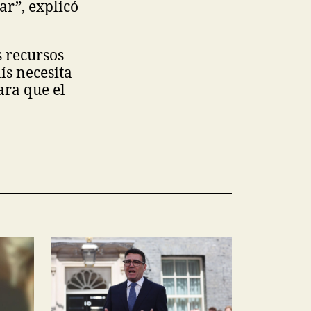
ar”, explicó
s recursos
ís necesita
ara que el