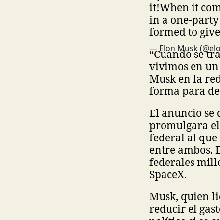
it!
When it come
in a one-party
formed to giv
— Elon Musk (@el
“Cuando se tra
vivimos en un 
Musk en la red
forma para dev
El anuncio se
promulgara el 
federal al que
entre ambos. 
federales mill
SpaceX.
Musk, quien li
reducir el gas