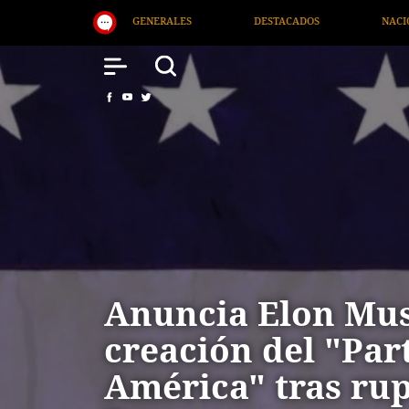
DESTACADOS
NACIONAL
SALUD
IN
Anuncia Elon Mus
creación del "Par
América" tras ru