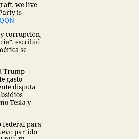
aft, we live
arty is
04QQN
 y corrupción,
ia”, escribió
mérica se
ld Trump
de gasto
ente disputa
bsidios
mo Tesla y
o federal para
uevo partido