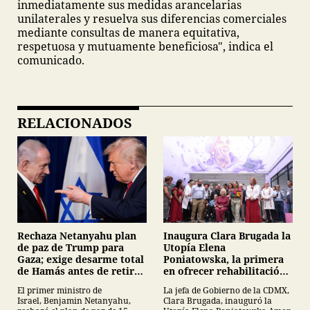
inmediatamente sus medidas arancelarias
unilaterales y resuelva sus diferencias comerciales
mediante consultas de manera equitativa,
respetuosa y mutuamente beneficiosa", indica el
comunicado.
RELACIONADOS
Inaugura Clara Brugada la
Rechaza Netanyahu plan
Utopía Elena
de paz de Trump para
Poniatowska, la primera
Gaza; exige desarme total
en ofrecer rehabilitación
de Hamás antes de retirar
para personas con
tropas
La jefa de Gobierno de la CDMX,
El primer ministro de
Parkinson
Clara Brugada, inauguró la
Israel, Benjamin Netanyahu,