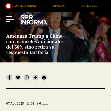
ANTE INFORMA
OPINIÓN
ARTÍCULOS
ARTE / E
Amenaza Trump a China
con aranceles adicionales
del 50% sino retira su
respuesta tarifaria
07 Apr 2025
11:04
6 min