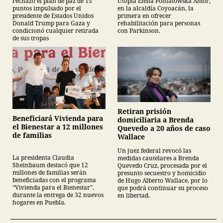
Utopía Elena Poniatowska Amor,
rechazó el plan de paz de 15
en la alcaldía Coyoacán, la
puntos impulsado por el
primera en ofrecer
presidente de Estados Unidos
rehabilitación para personas
Donald Trump para Gaza y
con Parkinson.
condicionó cualquier retirada
de sus tropas
Retiran prisión
Beneficiará Vivienda para
domiciliaria a Brenda
el Bienestar a 12 millones
Quevedo a 20 años de caso
de familias
Wallace
Un juez federal revocó las
La presidenta Claudia
medidas cautelares a Brenda
Sheinbaum destacó que 12
Quevedo Cruz, procesada por el
millones de familias serán
presunto secuestro y homicidio
beneficiadas con el programa
de Hugo Alberto Wallace, por lo
“Vivienda para el Bienestar”,
que podrá continuar su proceso
durante la entrega de 32 nuevos
en libertad.
hogares en Puebla.