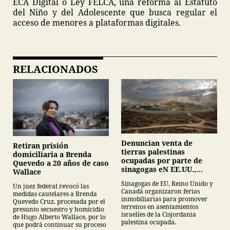
ECA Digital o Ley FELCA, una reforma al Estatuto
del Niño y del Adolescente que busca regular el
acceso de menores a plataformas digitales.
RELACIONADOS
Denuncian venta de
Retiran prisión
tierras palestinas
domiciliaria a Brenda
ocupadas por parte de
Quevedo a 20 años de caso
sinagogas eN EE.UU.,
Wallace
Canadá y Gran Bretaña
Sinagogas de EU, Reino Unido y
Un juez federal revocó las
Canadá organizaron ferias
medidas cautelares a Brenda
inmobiliarias para promover
Quevedo Cruz, procesada por el
terrenos en asentamientos
presunto secuestro y homicidio
israelíes de la Cisjordania
de Hugo Alberto Wallace, por lo
palestina ocupada.
que podrá continuar su proceso