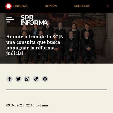
TE INFORMA
OPINIÓN
ARTÍCULOS
ARTE / ENT
Admite a trámite la SCJN
una consulta que busca
impugnar la reforma
judicial
03 Oct 2024
22:10
6 min