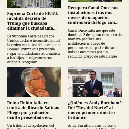
Recupera Canal Once sus
instalaciones tras dos
Suprema Corte de EE.UU.
meses de ocupación;
invalida decreto de
continuará diálogo con
Trump que buscaba
estudiantes del IPN
eliminar la ciudadanía
Canal Once informó que este
por nacimiento
domingo 2 de agosto recuperó de
La Suprema Corte de Estados
manera pacífica sus
Unidos declaró inconstitucional
instalaciones, luego de
la orden ejecutiva del presidente
permanecer ocupadas durante
Donald Trump que pretendía
más de dos meses por un
negar la ciudadanía automática
reducido grupo de estudiantes
a los hijos de migrantes con
estancia irregular.
¿Quién es Andy Burnham?
Reino Unido falla en
Del "Rey del Norte" al
contra de Ricardo Salinas
nuevo primer ministro
Pliego por grabación
británico
oculta presentada en
juicio
Andy Burnham asumió como
Un tribunal de apelación del