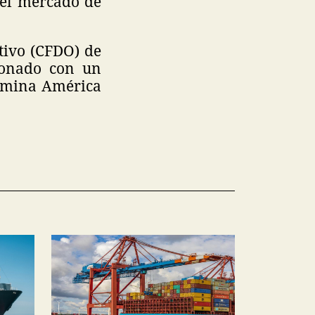
del mercado de
ativo (CFDO) de
cionado con un
domina América