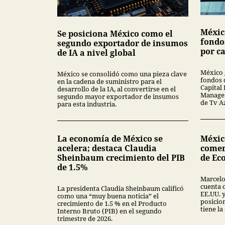
Méxic
Se posiciona México como el
fondo
segundo exportador de insumos
por ca
de IA a nivel global
México 
México se consolidó como una pieza clave
fondos 
en la cadena de suministro para el
Capital 
desarrollo de la IA, al convertirse en el
Managem
segundo mayor exportador de insumos
de Tv A
para esta industria.
La economía de México se
México
acelera; destaca Claudia
comer
Sheinbaum crecimiento del PIB
de Ec
de 1.5%
Marcelo
cuenta 
La presidenta Claudia Sheinbaum calificó
EE.UU. y
como una “muy buena noticia” el
posicio
crecimiento de 1.5 % en el Producto
tiene l
Interno Bruto (PIB) en el segundo
trimestre de 2026.