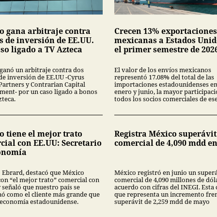
o gana arbitraje contra
Crecen 13% exportaciones
s de inversión de EE.UU.
mexicanas a Estados Unid
so ligado a TV Azteca
el primer semestre de 202
ganó un arbitraje contra dos
El valor de los envíos mexicanos
de inversión de EE.UU -Cyrus
representó 17.08% del total de las
Partners y Contrarian Capital
importaciones estadounidenses en
ent- por un caso ligado a bonos
enero y junio, la mayor participac
zteca.
todos los socios comerciales de ese
 tiene el mejor trato
Registra México superávit
cial con EE.UU: Secretario
comercial de 4,090 mdd en
onomía
 Ebrard, destacó que México
México registró en junio un super
con “el mejor trato” comercial con
comercial de 4,090 millones de dól
 señaló que nuestro país se
acuerdo con cifras del INEGI. Esta 
nó como el cliente más grande que
que representa un incremento fren
a economía estadounidense.
superávit de 2,259 mdd de mayo