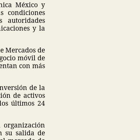
nica México y
s condiciones
s autoridades
icaciones y la
de Mercados de
egocio móvil de
uentan con más
inversión de la
ción de activos
os últimos 24
a organización
n su salida de