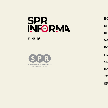
H
ÚL
DE
NA
IN
S
SE
IN
TV
OP