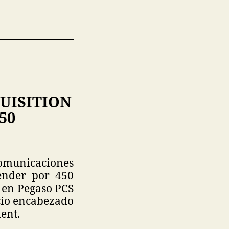
UISITION
50
comunicaciones
vender por 450
a en Pegaso PCS
rcio encabezado
ent.