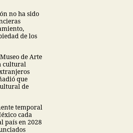
ón no ha sido
ncieras
amiento,
piedad de los
 Museo de Arte
a cultural
xtranjeros
Añadió que
ultural de
amente temporal
México cada
al país en 2028
nunciados