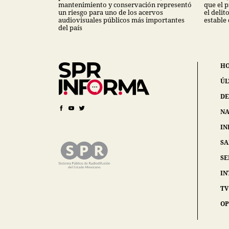
mantenimiento y conservación representó
que el 
un riesgo para uno de los acervos
el deli
audiovisuales públicos más importantes
estable
del país
H
ÚL
DE
NA
IN
S
SE
IN
TV
OP