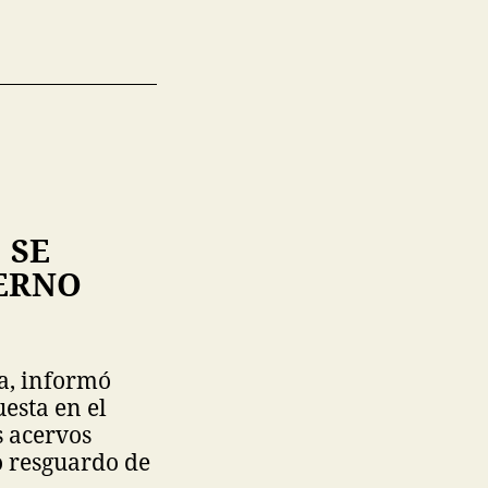
 SE
DERNO
za, informó
esta en el
s acervos
o resguardo de