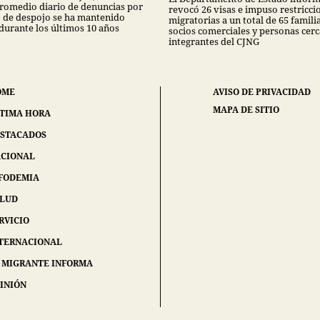
promedio diario de denuncias por
revocó 26 visas e impuso restricci
to de despojo se ha mantenido
migratorias a un total de 65 famili
 durante los últimos 10 años
socios comerciales y personas cerc
integrantes del CJNG
OME
AVISO DE PRIVACIDAD
MAPA DE SITIO
TIMA HORA
STACADOS
CIONAL
FODEMIA
ALUD
RVICIO
TERNACIONAL
 MIGRANTE INFORMA
INIÓN