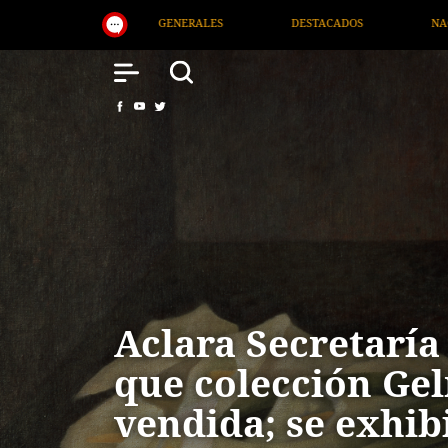
TACADOS
NACIONAL
SALUD
INTERNACIONAL
Aclara Secretaría
que colección Ge
vendida; se exhibi