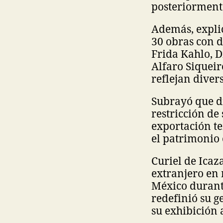
posteriormente
Además, explic
30 obras con 
Frida Kahlo, D
Alfaro Siqueir
reflejan diver
Subrayó que di
restricción de
exportación te
el patrimonio 
Curiel de Icaz
extranjero en 
México durante
redefinió su g
su exhibición 