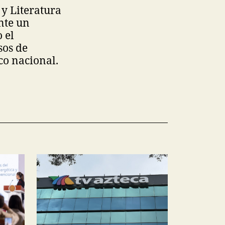
 y Literatura
nte un
 el
sos de
co nacional.