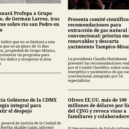
onará Profepa a Grupo
o, de German Larrea, tras
Presenta comité científico
me sobre rio san Pedro en
recomendaciones para
a
extracción de gas natural
convencional; prioriza en
renovables y descarta
 indicó que no se limitará a una
a que en un plazo de 15 días
yacimiento Tampico-Misa
x, propiedad de Grupo México,
presentar un programa para
La presidenta Claudia Sheinbaum
 los daños y recuperar el área
presentó las recomendaciones rea
a
por el Comité Científico sobre sob
energética y yacimientos de gas na
convencional, integrado por 54
especialistas
ia Gobierno de la CDMX
Ofrece EE.UU. más de 100
egia integral para
millones de dólares por lí
tir el despojo
del CJNG y revoca visas a
familiares y colaboradore
l general de Justicia de la Ciudad de
 Bertha Alcalde Luján, informó
El Departamento de Estado infor