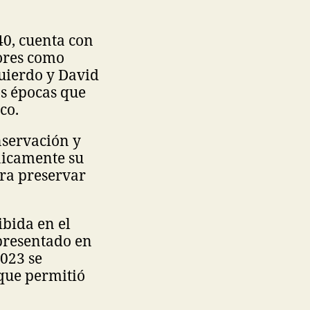
40, cuenta con
ores como
quierdo y David
as épocas que
co.
nservación y
únicamente su
ara preservar
ibida en el
 presentado en
2023 se
 que permitió