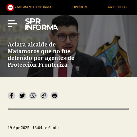
 MIGRANTE INFORMA
OPINIÓN
ARTÍCULOS
ART
Aclara alcalde de
Matamoros que no fue
detenido por agentes de
Protección Fronteriza
19 Apr 2025
13:04
6 min