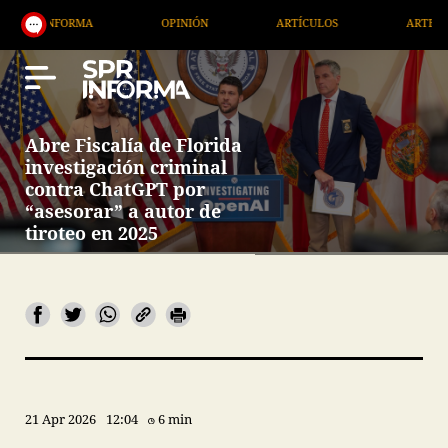
A
OPINIÓN
ARTÍCULOS
ARTE / ENTRETENIMIE
Abre Fiscalía de Florida
investigación criminal
contra ChatGPT por
“asesorar” a autor de
tiroteo en 2025
21 Apr 2026
12:04
6 min