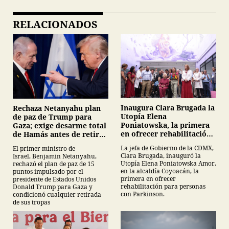
RELACIONADOS
Inaugura Clara Brugada la
Rechaza Netanyahu plan
Utopía Elena
de paz de Trump para
Poniatowska, la primera
Gaza; exige desarme total
en ofrecer rehabilitación
de Hamás antes de retirar
para personas con
tropas
La jefa de Gobierno de la CDMX,
El primer ministro de
Parkinson
Clara Brugada, inauguró la
Israel, Benjamin Netanyahu,
Utopía Elena Poniatowska Amor,
rechazó el plan de paz de 15
en la alcaldía Coyoacán, la
puntos impulsado por el
primera en ofrecer
presidente de Estados Unidos
rehabilitación para personas
Donald Trump para Gaza y
con Parkinson.
condicionó cualquier retirada
de sus tropas