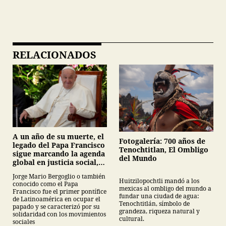
RELACIONADOS
A un año de su muerte, el
Fotogalería: 700 años de
legado del Papa Francisco
Tenochtitlan, El Ombligo
sigue marcando la agenda
del Mundo
global en justicia social,
medio ambiente e
Jorge Mario Bergoglio o también
inclusión
Huitzilopochtli mandó a los
conocido como el Papa
mexicas al ombligo del mundo a
Francisco fue el primer pontífice
fundar una ciudad de agua:
de Latinoamérica en ocupar el
Tenochtitlán, símbolo de
papado y se caracterizó por su
grandeza, riqueza natural y
solidaridad con los movimientos
cultural.
sociales