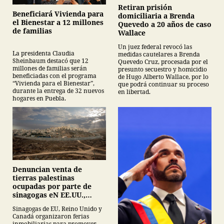
Retiran prisión
Beneficiará Vivienda para
domiciliaria a Brenda
el Bienestar a 12 millones
Quevedo a 20 años de caso
de familias
Wallace
Un juez federal revocó las
La presidenta Claudia
medidas cautelares a Brenda
Sheinbaum destacó que 12
Quevedo Cruz, procesada por el
millones de familias serán
presunto secuestro y homicidio
beneficiadas con el programa
de Hugo Alberto Wallace, por lo
“Vivienda para el Bienestar”,
que podrá continuar su proceso
durante la entrega de 32 nuevos
en libertad.
hogares en Puebla.
Denuncian venta de
tierras palestinas
ocupadas por parte de
sinagogas eN EE.UU.,
Canadá y Gran Bretaña
Sinagogas de EU, Reino Unido y
Canadá organizaron ferias
inmobiliarias para promover