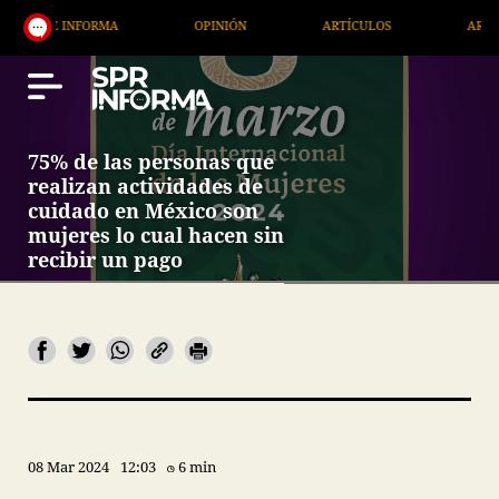
ORMA
OPINIÓN
ARTÍCULOS
ARTE / ENTRETENIM
75% de las personas que
realizan actividades de
cuidado en México son
mujeres lo cual hacen sin
recibir un pago
08 Mar 2024
12:03
6 min