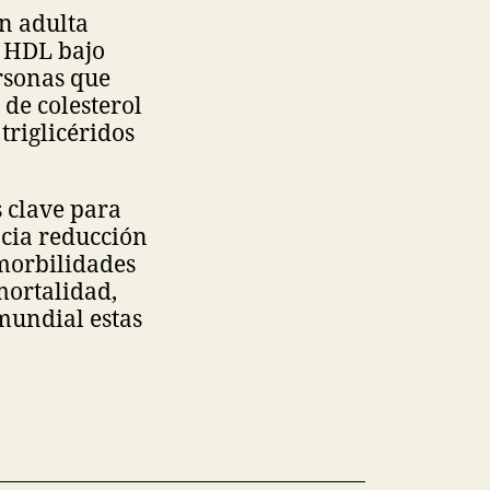
n adulta
l HDL bajo
ersonas que
 de colesterol
triglicéridos
 clave para
ncia reducción
omorbilidades
mortalidad,
mundial estas