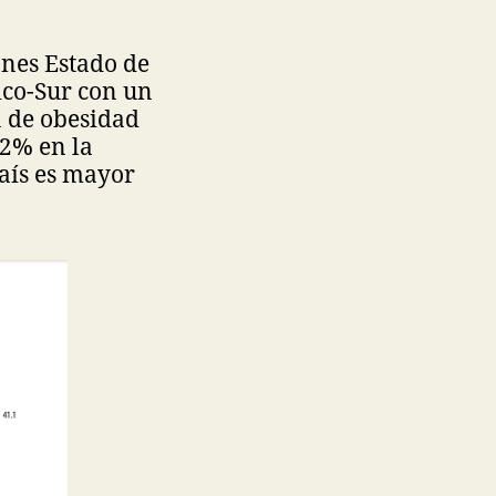
ones Estado de
ico-Sur con un
a de obesidad
.2% en la
país es mayor