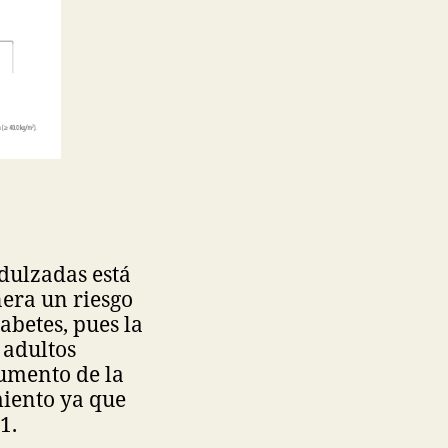
dulzadas está
nera un riesgo
betes, pues la
 adultos
umento de la
miento ya que
21.