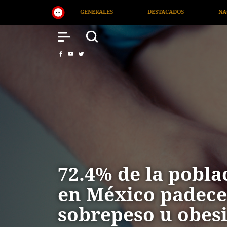
ADOS
NACIONAL
SALUD
INTERNACIONAL
72.4% de la pobla
en México padec
sobrepeso u obes