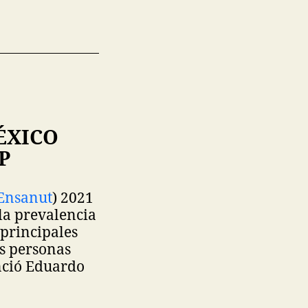
ÉXICO
P
Ensanut
) 2021
 la prevalencia
 principales
as personas
unció Eduardo