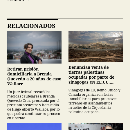
RELACIONADOS
Denuncian venta de
Retiran prisión
tierras palestinas
domiciliaria a Brenda
ocupadas por parte de
Quevedo a 20 años de caso
sinagogas eN EE.UU.,
Wallace
Canadá y Gran Bretaña
Sinagogas de EU, Reino Unido y
Un juez federal revocó las
Canadá organizaron ferias
medidas cautelares a Brenda
inmobiliarias para promover
Quevedo Cruz, procesada por el
terrenos en asentamientos
presunto secuestro y homicidio
israelíes de la Cisjordania
de Hugo Alberto Wallace, por lo
palestina ocupada.
que podrá continuar su proceso
en libertad.