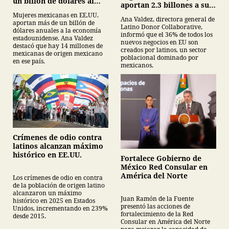
un billón de dólares al
aportan 2.3 billones a su
año
PIB
Mujeres mexicanas en EE.UU.
Ana Valdez, directora general de
aportan más de un billón de
Latino Donor Collaborative,
dólares anuales a la economía
informó que el 36% de todos los
estadounidense. Ana Valdez
nuevos negocios en EU son
destacó que hay 14 millones de
creados por latinos, un sector
mexicanas de origen mexicano
poblacional dominado por
en ese país.
mexicanos.
Crímenes de odio contra
latinos alcanzan máximo
histórico en EE.UU.
Fortalece Gobierno de
México Red Consular en
América del Norte
Los crímenes de odio en contra
de la población de origen latino
alcanzaron un máximo
Juan Ramón de la Fuente
histórico en 2025 en Estados
presentó las acciones de
Unidos, incrementando en 239%
fortalecimiento de la Red
desde 2015.
Consular en América del Norte