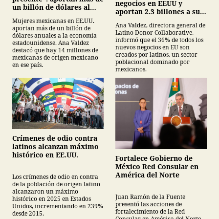
negocios en EEUU y
un billón de dólares al
aportan 2.3 billones a su
año
PIB
Mujeres mexicanas en EE.UU.
Ana Valdez, directora general de
aportan más de un billón de
Latino Donor Collaborative,
dólares anuales a la economía
informó que el 36% de todos los
estadounidense. Ana Valdez
nuevos negocios en EU son
destacó que hay 14 millones de
creados por latinos, un sector
mexicanas de origen mexicano
poblacional dominado por
en ese país.
mexicanos.
Crímenes de odio contra
latinos alcanzan máximo
histórico en EE.UU.
Fortalece Gobierno de
México Red Consular en
América del Norte
Los crímenes de odio en contra
de la población de origen latino
alcanzaron un máximo
Juan Ramón de la Fuente
histórico en 2025 en Estados
presentó las acciones de
Unidos, incrementando en 239%
fortalecimiento de la Red
desde 2015.
Consular en América del Norte