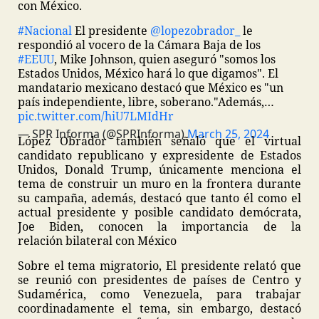
con México.
#Nacional
El presidente
@lopezobrador_
le
respondió al vocero de la Cámara Baja de los
#EEUU
, Mike Johnson, quien aseguró "somos los
Estados Unidos, México hará lo que digamos". El
mandatario mexicano destacó que México es "un
país independiente, libre, soberano."
Además,…
pic.twitter.com/hiU7LMIdHr
— SPR Informa (@SPRInforma)
March 25, 2024
López Obrador también señaló que el virtual
candidato republicano y expresidente de Estados
Unidos, Donald Trump, únicamente menciona el
tema de construir un muro en la frontera durante
su campaña, además, destacó que tanto él como el
actual presidente y posible candidato demócrata,
Joe Biden, conocen la importancia de la
relación bilateral con México
Sobre el tema migratorio, El presidente relató que
se reunió con presidentes de países de Centro y
Sudamérica, como Venezuela, para trabajar
coordinadamente el tema, sin embargo, destacó